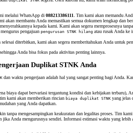
duplikat STNK
i melalui WhatsApp di
088213386111
. Tim kami akan memandu Anda
 Kami akan membantu Anda memastikan semua dokumen lengkap dan ben
 menyerahkannya kepada kami. Kami akan segera memprosesnya tanp
g mengurus pengajuan
atau rusak Anda ke i
pengurusan STNK hilang
selesai diterbitkan, kami akan segera memberitahukan Anda untuk pen
sehingga Anda bisa fokus pada aktivitas penting lainnya.
Pengerjaan Duplikat STNK Anda
dan waktu pengerjaan adalah hal yang sangat penting bagi Anda. Ka
K
na biaya dapat bervariasi tergantung kondisi dan kebijakan terbaru), 
 tim kami akan memberikan rincian
yang jelas
biaya duplikat STNK
kemudahan yang Anda dapatkan.
kin tanpa mengesampingkan keakuratan dan legalitas proses. Tim kami
an jika Anda mengurusnya sendiri. Informasi estimasi waktu yang lebih