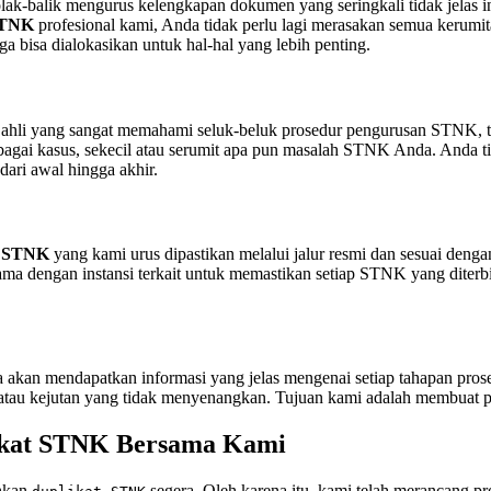
olak-balik mengurus kelengkapan dokumen yang seringkali tidak jelas i
 STNK
profesional kami, Anda tidak perlu lagi merasakan semua kerumi
 bisa dialokasikan untuk hal-hal yang lebih penting.
 ahli yang sangat memahami seluk-beluk prosedur pengurusan STNK, ter
ai kasus, sekecil atau serumit apa pun masalah STNK Anda. Anda tid
ari awal hingga akhir.
t STNK
yang kami urus dipastikan melalui jalur resmi dan sesuai deng
 sama dengan instansi terkait untuk memastikan setiap STNK yang dite
akan mendapatkan informasi yang jelas mengenai setiap tahapan pros
bunyi atau kejutan yang tidak menyenangkan. Tujuan kami adalah memb
ikat STNK Bersama Kami
hkan
segera. Oleh karena itu, kami telah merancang pro