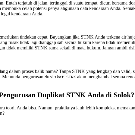
 Entah terjatuh di jalan, tertinggal di suatu tempat, dicuri bersama do
a membuka celah potensi penyalahgunaan data kendaraan Anda. Sema
 legal kendaraan Anda.
merlukan tindakan cepat. Bayangkan jika STNK Anda terkena air hujan
 yang rusak tidak lagi dianggap sah secara hukum karena tidak memenu
n tidak memiliki STNK sama sekali di mata hukum. Jangan ambil risi
g dalam proses balik nama? Tanpa STNK yang lengkap dan valid, semu
h. Menunda pengurusan
akan menghambat semua rencan
duplikat STNK
 Pengurusan Duplikat STNK Anda di Solok?
ra teori, Anda bisa. Namun, praktiknya jauh lebih kompleks, memakan 
en?