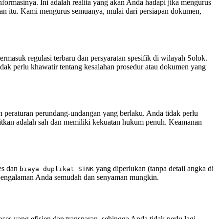
nformasinya. Ini adalah realita yang akan Anda hadapi jika mengurus
tan itu. Kami mengurus semuanya, mulai dari persiapan dokumen,
masuk regulasi terbaru dan persyaratan spesifik di wilayah Solok.
ak perlu khawatir tentang kesalahan prosedur atau dokumen yang
an peraturan perundang-undangan yang berlaku. Anda tidak perlu
rbitkan adalah sah dan memiliki kekuatan hukum penuh. Keamanan
es dan
yang diperlukan (tanpa detail angka di
biaya duplikat STNK
uat pengalaman Anda semudah dan senyaman mungkin.
ses yang efisien dan transparan, sehingga Anda tidak perlu lagi