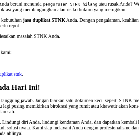
h Anda berani menunda
atau rusak Anda? Wak
pengurusan STNK hilang
irokrasi yang membingungkan atau risiko hukum yang merugikan.
ua kebutuhan
jasa duplikat STNK
Anda. Dengan pengalaman, keahlian,
erlu repot.
lesaikan masalah STNK Anda.
 kami:
uplikat stnk
.
da Hari Ini!
lah tanggung jawab. Jangan biarkan satu dokumen kecil seperti STNK 
u lagi pusing memikirkan birokrasi yang rumit atau khawatir akan ko
dan sah.
. Lindungi diri Anda, lindungi kendaraan Anda, dan dapatkan kembali
i solusi nyata. Kami siap melayani Anda dengan profesionalisme dan
da ahlinya!