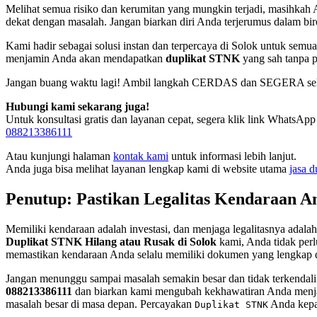
Melihat semua risiko dan kerumitan yang mungkin terjadi, masihka
dekat dengan masalah. Jangan biarkan diri Anda terjerumus dalam b
Kami hadir sebagai solusi instan dan terpercaya di Solok untuk sem
menjamin Anda akan mendapatkan
duplikat STNK
yang sah tanpa p
Jangan buang waktu lagi! Ambil langkah CERDAS dan SEGERA se
Hubungi kami sekarang juga!
Untuk konsultasi gratis dan layanan cepat, segera klik link WhatsApp
088213386111
Atau kunjungi halaman
kontak kami
untuk informasi lebih lanjut.
Anda juga bisa melihat layanan lengkap kami di website utama
jasa d
Penutup: Pastikan Legalitas Kendaraan An
Memiliki kendaraan adalah investasi, dan menjaga legalitasnya ada
Duplikat STNK Hilang atau Rusak di Solok
kami, Anda tidak perl
memastikan kendaraan Anda selalu memiliki dokumen yang lengkap 
Jangan menunggu sampai masalah semakin besar dan tidak terkendali
088213386111
dan biarkan kami mengubah kekhawatiran Anda menjad
masalah besar di masa depan. Percayakan
Anda kepa
Duplikat STNK