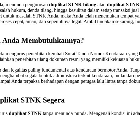
nda, menunda pengurusan
duplikat STNK hilang
atau
duplikat STNK
h hukum, denda tilang, hingga kesulitan dalam setiap transaksi jual b
ribet untuk masalah STNK Anda, maka Anda telah menemukan tempat yan
oses cepat, aman, dan sepenuhnya legal. Ambil tindakan sekarang, h
pa Anda Membutuhkannya?
a mengurus penerbitan kembali Surat Tanda Nomor Kendaraan yang bar
 melainkan penerbitan ulang dokumen resmi yang memiliki kekuatan hu
 dan legalitas paling fundamental atas kendaraan bermotor Anda. Tanp
menghambat segala bentuk administrasi terkait kendaraan, mulai dari 
sampai Anda terpaksa berhadapan dengan petugas lalu lintas tanpa do
plikat STNK Segera
urus
duplikat STNK
tanpa menunda-nunda. Mengenali kondisi ini adal