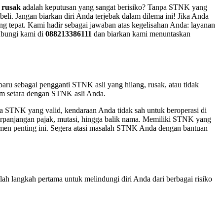
 rusak
adalah keputusan yang sangat berisiko? Tanpa STNK yang
eli. Jangan biarkan diri Anda terjebak dalam dilema ini! Jika Anda
g tepat. Kami hadir sebagai jawaban atas kegelisahan Anda: layanan
ubungi kami di
088213386111
dan biarkan kami menuntaskan
u sebagai pengganti STNK asli yang hilang, rusak, atau tidak
kum setara dengan STNK asli Anda.
a STNK yang valid, kendaraan Anda tidak sah untuk beroperasi di
perpanjangan pajak, mutasi, hingga balik nama. Memiliki STNK yang
kumen penting ini. Segera atasi masalah STNK Anda dengan bantuan
ah langkah pertama untuk melindungi diri Anda dari berbagai risiko