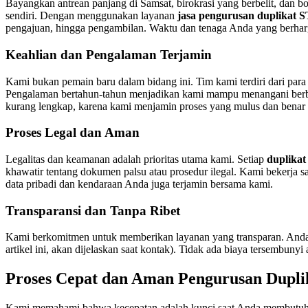
Bayangkan antrean panjang di Samsat, birokrasi yang berbelit, dan b
sendiri. Dengan menggunakan layanan
jasa pengurusan duplikat
pengajuan, hingga pengambilan. Waktu dan tenaga Anda yang berharga
Keahlian dan Pengalaman Terjamin
Kami bukan pemain baru dalam bidang ini. Tim kami terdiri dari para
Pengalaman bertahun-tahun menjadikan kami mampu menangani berbag
kurang lengkap, karena kami menjamin proses yang mulus dan benar d
Proses Legal dan Aman
Legalitas dan keamanan adalah prioritas utama kami. Setiap
duplika
khawatir tentang dokumen palsu atau prosedur ilegal. Kami bekerja
data pribadi dan kendaraan Anda juga terjamin bersama kami.
Transparansi dan Tanpa Ribet
Kami berkomitmen untuk memberikan layanan yang transparan. Anda 
artikel ini, akan dijelaskan saat kontak). Tidak ada biaya tersem
Proses Cepat dan Aman Pengurusan Dupl
Kami memahami bahwa kecepatan adalah kunci saat Anda membutu