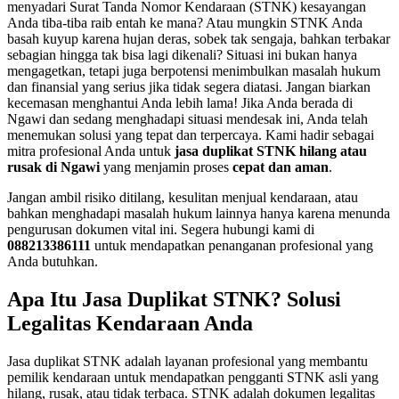
menyadari Surat Tanda Nomor Kendaraan (STNK) kesayangan
Anda tiba-tiba raib entah ke mana? Atau mungkin STNK Anda
basah kuyup karena hujan deras, sobek tak sengaja, bahkan terbakar
sebagian hingga tak bisa lagi dikenali? Situasi ini bukan hanya
mengagetkan, tetapi juga berpotensi menimbulkan masalah hukum
dan finansial yang serius jika tidak segera diatasi. Jangan biarkan
kecemasan menghantui Anda lebih lama! Jika Anda berada di
Ngawi dan sedang menghadapi situasi mendesak ini, Anda telah
menemukan solusi yang tepat dan terpercaya. Kami hadir sebagai
mitra profesional Anda untuk
jasa duplikat STNK hilang atau
rusak di Ngawi
yang menjamin proses
cepat dan aman
.
Jangan ambil risiko ditilang, kesulitan menjual kendaraan, atau
bahkan menghadapi masalah hukum lainnya hanya karena menunda
pengurusan dokumen vital ini. Segera hubungi kami di
088213386111
untuk mendapatkan penanganan profesional yang
Anda butuhkan.
Apa Itu Jasa Duplikat STNK? Solusi
Legalitas Kendaraan Anda
Jasa duplikat STNK adalah layanan profesional yang membantu
pemilik kendaraan untuk mendapatkan pengganti STNK asli yang
hilang, rusak, atau tidak terbaca. STNK adalah dokumen legalitas