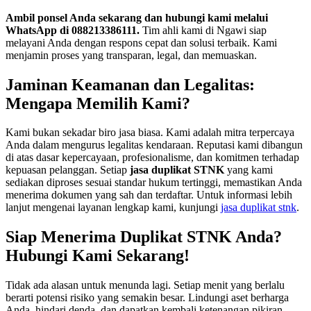
Ambil ponsel Anda sekarang dan hubungi kami melalui
WhatsApp di 088213386111.
Tim ahli kami di Ngawi siap
melayani Anda dengan respons cepat dan solusi terbaik. Kami
menjamin proses yang transparan, legal, dan memuaskan.
Jaminan Keamanan dan Legalitas:
Mengapa Memilih Kami?
Kami bukan sekadar biro jasa biasa. Kami adalah mitra terpercaya
Anda dalam mengurus legalitas kendaraan. Reputasi kami dibangun
di atas dasar kepercayaan, profesionalisme, dan komitmen terhadap
kepuasan pelanggan. Setiap
jasa duplikat STNK
yang kami
sediakan diproses sesuai standar hukum tertinggi, memastikan Anda
menerima dokumen yang sah dan terdaftar. Untuk informasi lebih
lanjut mengenai layanan lengkap kami, kunjungi
jasa duplikat stnk
.
Siap Menerima Duplikat STNK Anda?
Hubungi Kami Sekarang!
Tidak ada alasan untuk menunda lagi. Setiap menit yang berlalu
berarti potensi risiko yang semakin besar. Lindungi aset berharga
Anda, hindari denda, dan dapatkan kembali ketenangan pikiran