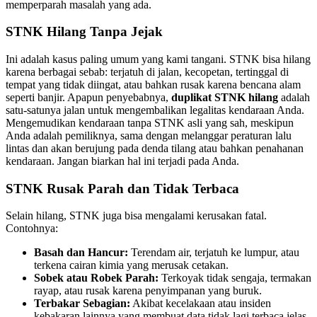
memperparah masalah yang ada.
STNK Hilang Tanpa Jejak
Ini adalah kasus paling umum yang kami tangani. STNK bisa hilang
karena berbagai sebab: terjatuh di jalan, kecopetan, tertinggal di
tempat yang tidak diingat, atau bahkan rusak karena bencana alam
seperti banjir. Apapun penyebabnya,
duplikat STNK hilang
adalah
satu-satunya jalan untuk mengembalikan legalitas kendaraan Anda.
Mengemudikan kendaraan tanpa STNK asli yang sah, meskipun
Anda adalah pemiliknya, sama dengan melanggar peraturan lalu
lintas dan akan berujung pada denda tilang atau bahkan penahanan
kendaraan. Jangan biarkan hal ini terjadi pada Anda.
STNK Rusak Parah dan Tidak Terbaca
Selain hilang, STNK juga bisa mengalami kerusakan fatal.
Contohnya:
Basah dan Hancur:
Terendam air, terjatuh ke lumpur, atau
terkena cairan kimia yang merusak cetakan.
Sobek atau Robek Parah:
Terkoyak tidak sengaja, termakan
rayap, atau rusak karena penyimpanan yang buruk.
Terbakar Sebagian:
Akibat kecelakaan atau insiden
kebakaran lainnya yang membuat data tidak lagi terbaca jelas.