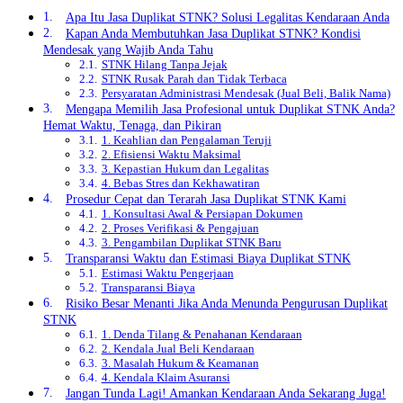
Apa Itu Jasa Duplikat STNK? Solusi Legalitas Kendaraan Anda
Kapan Anda Membutuhkan Jasa Duplikat STNK? Kondisi
Mendesak yang Wajib Anda Tahu
STNK Hilang Tanpa Jejak
STNK Rusak Parah dan Tidak Terbaca
Persyaratan Administrasi Mendesak (Jual Beli, Balik Nama)
Mengapa Memilih Jasa Profesional untuk Duplikat STNK Anda?
Hemat Waktu, Tenaga, dan Pikiran
1. Keahlian dan Pengalaman Teruji
2. Efisiensi Waktu Maksimal
3. Kepastian Hukum dan Legalitas
4. Bebas Stres dan Kekhawatiran
Prosedur Cepat dan Terarah Jasa Duplikat STNK Kami
1. Konsultasi Awal & Persiapan Dokumen
2. Proses Verifikasi & Pengajuan
3. Pengambilan Duplikat STNK Baru
Transparansi Waktu dan Estimasi Biaya Duplikat STNK
Estimasi Waktu Pengerjaan
Transparansi Biaya
Risiko Besar Menanti Jika Anda Menunda Pengurusan Duplikat
STNK
1. Denda Tilang & Penahanan Kendaraan
2. Kendala Jual Beli Kendaraan
3. Masalah Hukum & Keamanan
4. Kendala Klaim Asuransi
Jangan Tunda Lagi! Amankan Kendaraan Anda Sekarang Juga!