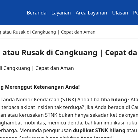
Beranda
Layanan
Area Layanan
Ulasan
Po
ng atau Rusak di Cangkuang | Cepat dan Aman
g atau Rusak di Cangkuang | Cepat 
ang Merenggut Ketenangan Anda!
 Tanda Nomor Kendaraan (STNK) Anda tiba-tiba
hilang
? At
ak terbaca akibat insiden tak terduga? Jika Anda berada d
ilangan atau kerusakan STNK bukan hanya sekadar ketidakn
ghambat mobilitas, memicu denda, bahkan implikasi hukum
t berharga. Menunda pengurusan
duplikat STNK hilang
ata
enangan Anda terusik dan aktivitas Anda terhenti!