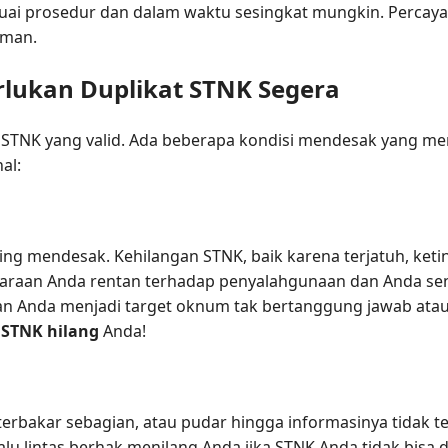
suai prosedur dan dalam waktu sesingkat mungkin. Percay
aman.
rlukan Duplikat STNK Segera
STNK yang valid. Ada beberapa kondisi mendesak yang m
al:
ing mendesak. Kehilangan STNK, baik karena terjatuh, ketin
ndaraan Anda rentan terhadap penyalahgunaan dan Anda sen
aan Anda menjadi target oknum tak bertanggung jawab atau
 STNK hilang
Anda!
erbakar sebagian, atau pudar hingga informasinya tidak 
alu lintas berhak menilang Anda jika STNK Anda tidak bisa d