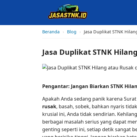
Beranda
›
Blog
›
Jasa Duplikat STNK Hila
Jasa Duplikat STNK Hilan
Pengantar: Jangan Biarkan STNK Hil
Apakah Anda sedang panik karena Surat
rusak
, basah, sobek, bahkan nyaris tid
krusial ini, Anda tidak sendirian. Keh
berbagai masalah serius yang dapat men
genting seperti ini, setiap detik sanga
yang berisiko tinggi. Jangan biarkan ket