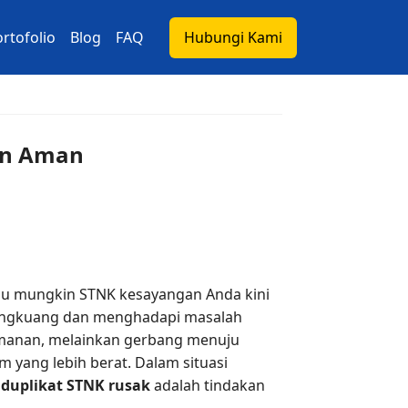
rtofolio
Blog
FAQ
Hubungi Kami
dan Aman
au mungkin STNK kesayangan Anda kini
i Cangkuang dan menghadapi masalah
yamanan, melainkan gerbang menuju
 yang lebih berat. Dalam situasi
u
duplikat STNK rusak
adalah tindakan