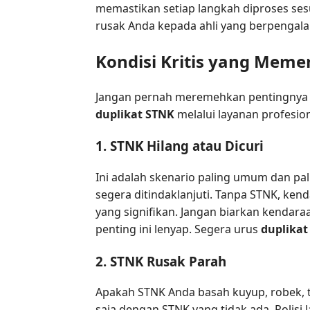
memastikan setiap langkah diproses se
rusak Anda kepada ahli yang berpengal
Kondisi Kritis yang Meme
Jangan pernah meremehkan pentingnya 
duplikat STNK
melalui layanan profesion
1. STNK Hilang atau Dicuri
Ini adalah skenario paling umum dan pal
segera ditindaklanjuti. Tanpa STNK, ke
yang signifikan. Jangan biarkan kendar
penting ini lenyap. Segera urus
duplikat
2. STNK Rusak Parah
Apakah STNK Anda basah kuyup, robek, t
saja dengan STNK yang tidak ada. Polisi l