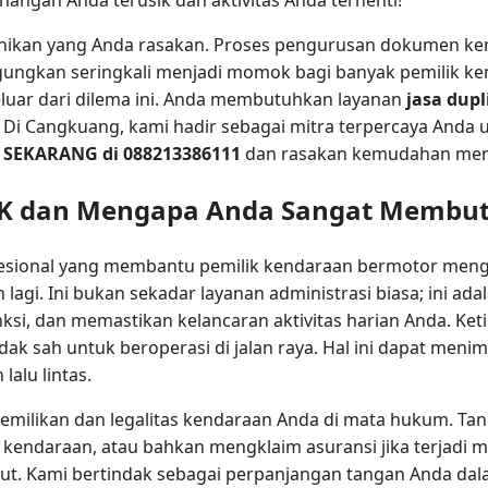
ikan yang Anda rasakan. Proses pengurusan dokumen kend
ungkan seringkali menjadi momok bagi banyak pemilik ken
luar dari dilema ini. Anda membutuhkan layanan
jasa dup
ot. Di Cangkuang, kami hadir sebagai mitra terpercaya And
 SEKARANG di 088213386111
dan rasakan kemudahan meng
STNK dan Mengapa Anda Sangat Memb
esional yang membantu pemilik kendaraan bermotor mengu
 lagi. Ini bukan sekadar layanan administrasi biasa; ini ada
ksi, dan memastikan kelancaran aktivitas harian Anda. Ket
dak sah untuk beroperasi di jalan raya. Hal ini dapat meni
lalu lintas.
emilikan dan legalitas kendaraan Anda di mata hukum. Tan
kendaraan, atau bahkan mengklaim asuransi jika terjadi mu
. Kami bertindak sebagai perpanjangan tangan Anda dalam 