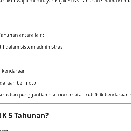
tar aktif wajib membayar Pajak STNK Tahunan selama kend
ahunan antara lain:
if dalam sistem administrasi
n kendaraan
ndaraan bermotor
ruskan penggantian plat nomor atau cek fisik kendaraan 
NK 5 Tahunan?
nan