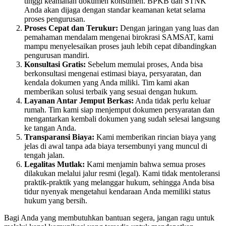
tinggi keamanan dokumen konsumen. BPKB dan STNK
Anda akan dijaga dengan standar keamanan ketat selama
proses pengurusan.
Proses Cepat dan Terukur:
Dengan jaringan yang luas dan
pemahaman mendalam mengenai birokrasi SAMSAT, kami
mampu menyelesaikan proses jauh lebih cepat dibandingkan
pengurusan mandiri.
Konsultasi Gratis:
Sebelum memulai proses, Anda bisa
berkonsultasi mengenai estimasi biaya, persyaratan, dan
kendala dokumen yang Anda miliki. Tim kami akan
memberikan solusi terbaik yang sesuai dengan hukum.
Layanan Antar Jemput Berkas:
Anda tidak perlu keluar
rumah. Tim kami siap menjemput dokumen persyaratan dan
mengantarkan kembali dokumen yang sudah selesai langsung
ke tangan Anda.
Transparansi Biaya:
Kami memberikan rincian biaya yang
jelas di awal tanpa ada biaya tersembunyi yang muncul di
tengah jalan.
Legalitas Mutlak:
Kami menjamin bahwa semua proses
dilakukan melalui jalur resmi (legal). Kami tidak mentoleransi
praktik-praktik yang melanggar hukum, sehingga Anda bisa
tidur nyenyak mengetahui kendaraan Anda memiliki status
hukum yang bersih.
Bagi Anda yang membutuhkan bantuan segera, jangan ragu untuk