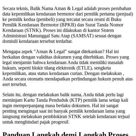
Secara teknis, Balik Nama Aman & Legal adalah proses perubahan
data kepemilikan kendaraan bermotor dari pemilik pertama (penjual)
ke pemilik kedua (pembeli) yang tercatat secara resmi di Buku
Pemilik Kendaraan Bermotor (BPKB) dan Surat Tanda Nomor
Kendaraan (STNK). Proses ini dilakukan di kantor Sistem
Administrasi Manunggal Satu Atap (SAMSAT) sesuai dengan
domisili kendaraan tersebut terdaftar.
Mengapa aspek "Aman & Legal" sangat ditekankan? Hal ini
berkaitan dengan validitas dokumen yang diterbitkan. Proses yang
legal menjamin bahwa kendaraan Anda tidak memiliki masalah
hukum, seperti blokir tilang elektronik (ETLE), sengketa
kepemilikan, atau status kendaraan curian. Dengan melakukan ,
Anda secara otomatis mendapatkan perlindungan hukum penuh atas
aset tersebut.
Selain itu, dengan melakukan balik nama, Anda tidak perlu lagi
meminjam Kartu Tanda Penduduk (KTP) pemilik lama setiap kali
ingin memperpanjang masa berlaku dokumen. Hal ini sangat
penting mengingat saat ini banyak pemilik kendaraan lama yang
langsung melakukan pemblokiran STNK setelah kendaraan terjual
untuk menghindari pajak progresif.
Panduan Langkah demi Langkah Proses