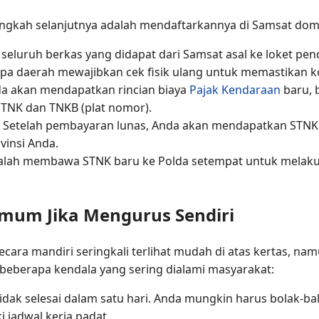
 langkah selanjutnya adalah mendaftarkannya di Samsat domi
 seluruh berkas yang didapat dari Samsat asal ke loket pe
apa daerah mewajibkan cek fisik ulang untuk memastikan k
da akan mendapatkan rincian biaya
Pajak Kendaraan
baru, 
STNK dan TNKB (plat nomor).
: Setelah pembayaran lunas, Anda akan mendapatkan STNK
vinsi Anda.
adalah membawa STNK baru ke Polda setempat untuk mela
mum Jika Mengurus Sendiri
ecara mandiri seringkali terlihat mudah di atas kertas, na
 beberapa kendala yang sering dialami masyarakat:
 tidak selesai dalam satu hari. Anda mungkin harus bolak-ba
i jadwal kerja padat.