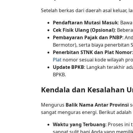
Setelah berkas dari daerah asal keluar,
Pendaftaran Mutasi Masuk
: Bawa
Cek Fisik Ulang (Opsional)
: Beber
Pembayaran Pajak dan PNBP
: An
Bermotor), serta biaya penerbitan 
Penerbitan STNK dan Plat Nomor
Plat
nomor sesuai kode wilayah pro
Update BPKB
: Langkah terakhir 
BPKB.
Kendala dan Kesalahan U
Mengurus
Balik Nama Antar Provinsi
s
sangat menguras energi. Berikut adalah
Waktu yang Terbuang
: Proses ini
sangat sulit bagi Anda yang memilik