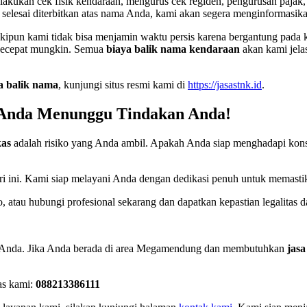
akukan cek fisik kendaraan, mengurus cek regiden, pengurusan pajak, 
lesai diterbitkan atas nama Anda, kami akan segera menginformasik
ipun kami tidak bisa menjamin waktu persis karena bergantung pada k
a secepat mungkin. Semua
biaya balik nama kendaraan
akan kami jelas
a balik nama
, kunjungi situs resmi kami di
https://jasastnk.id
.
n Anda Menunggu Tindakan Anda!
kas
adalah risiko yang Anda ambil. Apakah Anda siap menghadapi konse
 hari ini. Kami siap melayani Anda dengan dedikasi penuh untuk memas
atau hubungi profesional sekarang dan dapatkan kepastian legalitas d
ian Anda. Jika Anda berada di area Megamendung dan membutuhkan
jasa
as kami:
088213386111