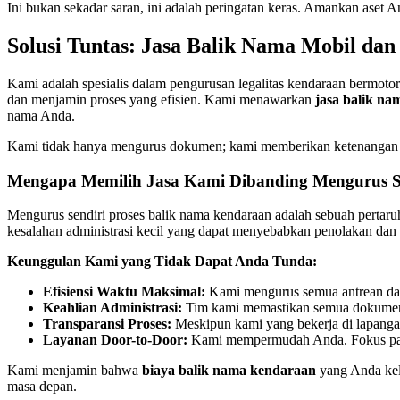
Ini bukan sekadar saran, ini adalah peringatan keras. Amankan aset A
Solusi Tuntas: Jasa Balik Nama Mobil da
Kami adalah spesialis dalam pengurusan legalitas kendaraan bermot
dan menjamin proses yang efisien. Kami menawarkan
jasa balik na
nama Anda.
Kami tidak hanya mengurus dokumen; kami memberikan ketenangan pik
Mengapa Memilih Jasa Kami Dibanding Mengurus S
Mengurus sendiri proses balik nama kendaraan adalah sebuah pertaruh
kesalahan administrasi kecil yang dapat menyebabkan penolakan da
Keunggulan Kami yang Tidak Dapat Anda Tunda:
Efisiensi Waktu Maksimal:
Kami mengurus semua antrean dan 
Keahlian Administrasi:
Tim kami memastikan semua dokumen l
Transparansi Proses:
Meskipun kami yang bekerja di lapangan
Layanan Door-to-Door:
Kami mempermudah Anda. Fokus pad
Kami menjamin bahwa
biaya balik nama kendaraan
yang Anda kel
masa depan.