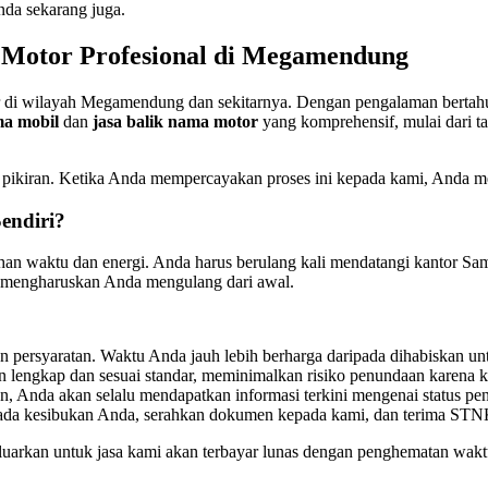
nda sekarang juga.
n Motor Profesional di Megamendung
or di wilayah Megamendung dan sekitarnya. Dengan pengalaman bertah
ma mobil
dan
jasa balik nama motor
yang komprehensif, mulai dari 
iran. Ketika Anda mempercayakan proses ini kepada kami, Anda memil
endiri?
an waktu dan energi. Anda harus berulang kali mendatangi kantor Sams
n mengharuskan Anda mengulang dari awal.
persyaratan. Waktu Anda jauh lebih berharga daripada dihabiskan un
engkap dan sesuai standar, meminimalkan risiko penundaan karena ke
, Anda akan selalu mendapatkan informasi terkini mengenai status p
a kesibukan Anda, serahkan dokumen kepada kami, dan terima STN
uarkan untuk jasa kami akan terbayar lunas dengan penghematan waktu