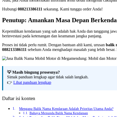
Atau, jika Anda memerlukan informasi lebih detail mengenai cakupa
Hubungi
088213386111
sekarang. Kami tunggu order Anda!
Penutup: Amankan Masa Depan Berkendar
Kepemilikan kendaraan yang sah adalah hak Anda dan tanggung ja
berinvestasi pada ketenangan dan keamanan jangka panjang.
Proses ini tidak perlu rumit. Dengan bantuan ahli kami, urusan
balik
088213386111
sebelum Anda menghadapi masalah yang lebih besar. L
💡 Masih bingung prosesnya?
Simak panduan lengkap agar tidak salah langkah.
👉
Lihat panduan lengkap
Daftar isi konten
Mengapa Balik Nama Kendaraan Adalah Prioritas Utama Anda?
Bahaya Menunda Balik Nama Kendaraan