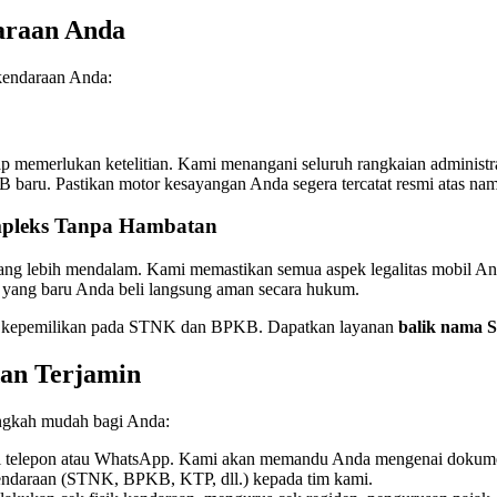
araan Anda
kendaraan Anda:
ap memerlukan ketelitian. Kami menangani seluruh rangkaian administr
baru. Pastikan motor kesayangan Anda segera tercatat resmi atas na
mpleks Tanpa Hambatan
ng lebih mendalam. Kami memastikan semua aspek legalitas mobil Anda 
 yang baru Anda beli langsung aman secara hukum.
ata kepemilikan pada STNK dan BPKB. Dapatkan layanan
balik nama
dan Terjamin
angkah mudah bagi Anda:
telepon atau WhatsApp. Kami akan memandu Anda mengenai dokumen 
daraan (STNK, BPKB, KTP, dll.) kepada tim kami.