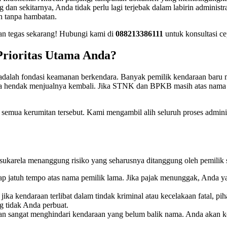
sekitarnya, Anda tidak perlu lagi terjebak dalam labirin administrasi
n tanpa hambatan.
an tegas sekarang! Hubungi kami di
088213386111
untuk konsultasi ce
rioritas Utama Anda?
dalah fondasi keamanan berkendara. Banyak pemilik kendaraan baru me
nda hendak menjualnya kembali. Jika STNK dan BPKB masih atas nama p
semua kerumitan tersebut. Kami mengambil alih seluruh proses admin
 sukarela menanggung risiko yang seharusnya ditanggung oleh pemilik
tap jatuh tempo atas nama pemilik lama. Jika pajak menunggak, Anda
ika kendaraan terlibat dalam tindak kriminal atau kecelakaan fatal, pi
 tidak Anda perbuat.
n sangat menghindari kendaraan yang belum balik nama. Anda akan kehi