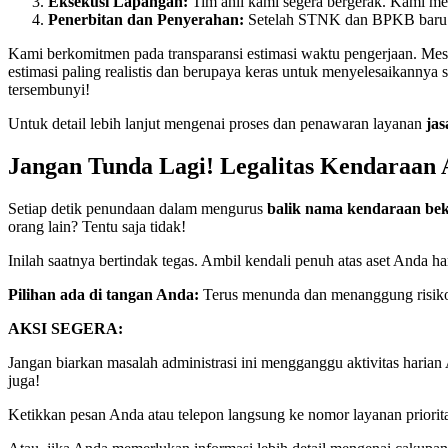
Eksekusi Lapangan:
Tim ahli kami segera bergerak. Kami mel
Penerbitan dan Penyerahan:
Setelah STNK dan BPKB baru se
Kami berkomitmen pada transparansi estimasi waktu pengerjaan. Mesk
estimasi paling realistis dan berupaya keras untuk menyelesaikanny
tersembunyi!
Untuk detail lebih lanjut mengenai proses dan penawaran layanan
jas
Jangan Tunda Lagi! Legalitas Kendaraa
Setiap detik penundaan dalam mengurus
balik nama kendaraan be
orang lain? Tentu saja tidak!
Inilah saatnya bertindak tegas. Ambil kendali penuh atas aset Anda
Pilihan ada di tangan Anda:
Terus menunda dan menanggung risiko, 
AKSI SEGERA:
Jangan biarkan masalah administrasi ini mengganggu aktivitas har
juga!
Ketikkan pesan Anda atau telepon langsung ke nomor layanan priorit