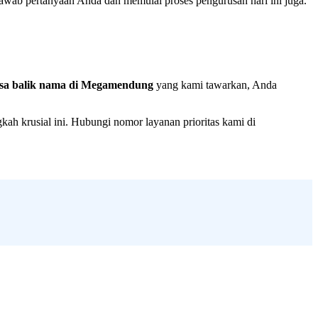
awab pertanyaan Anda dan memulai proses pengurusan hari ini juga.
asa balik nama di Megamendung
yang kami tawarkan, Anda
kah krusial ini. Hubungi nomor layanan prioritas kami di