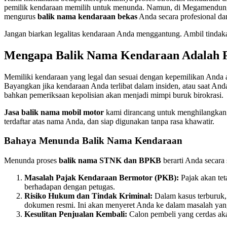
pemilik kendaraan memilih untuk menunda. Namun, di Megamendung dan 
mengurus
balik nama kendaraan bekas
Anda secara profesional da
Jangan biarkan legalitas kendaraan Anda menggantung. Ambil tindak
Mengapa Balik Nama Kendaraan Adalah P
Memiliki kendaraan yang legal dan sesuai dengan kepemilikan Anda a
Bayangkan jika kendaraan Anda terlibat dalam insiden, atau saat A
bahkan pemeriksaan kepolisian akan menjadi mimpi buruk birokrasi.
Jasa balik nama mobil motor
kami dirancang untuk menghilangkan 
terdaftar atas nama Anda, dan siap digunakan tanpa rasa khawatir.
Bahaya Menunda Balik Nama Kendaraan
Menunda proses
balik nama STNK dan BPKB
berarti Anda secara
Masalah Pajak Kendaraan Bermotor (PKB):
Pajak akan te
berhadapan dengan petugas.
Risiko Hukum dan Tindak Kriminal:
Dalam kasus terburuk, j
dokumen resmi. Ini akan menyeret Anda ke dalam masalah yang
Kesulitan Penjualan Kembali:
Calon pembeli yang cerdas aka