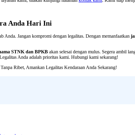
n layanan kami, silakan kunjungi halaman
kontak kami
. Kami siap menj
a Anda Hari Ini
wab Anda. Jangan kompromi dengan legalitas. Dengan memanfaatkan
j
 nama STNK dan BPKB
akan selesai dengan mulus. Segera ambil lang
egalitas Anda adalah prioritas kami. Hubungi kami sekarang!