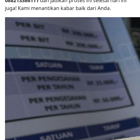
088213386111
dan jadikan proses ini selesai hari ini
juga! Kami menantikan kabar baik dari Anda.