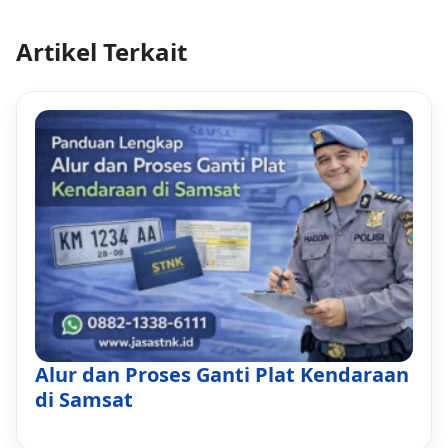
Artikel Terkait
Alur dan Proses Ganti Plat Kendaraan
di Samsat