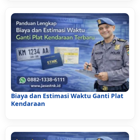
Biaya dan Estimasi Waktu Ganti Plat
Kendaraan