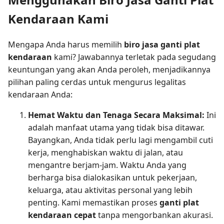
Kendaraan Kami
Mengapa Anda harus memilih
biro jasa ganti plat
kendaraan
kami? Jawabannya terletak pada segudang
keuntungan yang akan Anda peroleh, menjadikannya
pilihan paling cerdas untuk mengurus legalitas
kendaraan Anda:
Hemat Waktu dan Tenaga Secara Maksimal:
Ini
adalah manfaat utama yang tidak bisa ditawar.
Bayangkan, Anda tidak perlu lagi mengambil cuti
kerja, menghabiskan waktu di jalan, atau
mengantre berjam-jam. Waktu Anda yang
berharga bisa dialokasikan untuk pekerjaan,
keluarga, atau aktivitas personal yang lebih
penting. Kami memastikan proses
ganti plat
kendaraan cepat
tanpa mengorbankan akurasi.