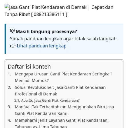
💡 Masih bingung prosesnya?
Simak panduan lengkap agar tidak salah langkah.
👉
Lihat panduan lengkap
Daftar isi konten
Mengapa Urusan Ganti Plat Kendaraan Seringkali
Menjadi Momok?
Solusi Revolusioner: Jasa Ganti Plat Kendaraan
Profesional di Demak
Apa Itu Jasa Ganti Plat Kendaraan?
Manfaat Tak Terbantahkan Menggunakan Biro Jasa
Ganti Plat Kendaraan Kami
Memahami Jenis Layanan Ganti Plat Kendaraan:
Tahunan vs. Lima Tahunan