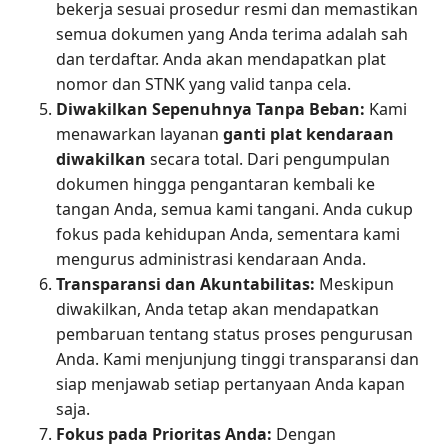
bekerja sesuai prosedur resmi dan memastikan
semua dokumen yang Anda terima adalah sah
dan terdaftar. Anda akan mendapatkan plat
nomor dan STNK yang valid tanpa cela.
Diwakilkan Sepenuhnya Tanpa Beban:
Kami
menawarkan layanan
ganti plat kendaraan
diwakilkan
secara total. Dari pengumpulan
dokumen hingga pengantaran kembali ke
tangan Anda, semua kami tangani. Anda cukup
fokus pada kehidupan Anda, sementara kami
mengurus administrasi kendaraan Anda.
Transparansi dan Akuntabilitas:
Meskipun
diwakilkan, Anda tetap akan mendapatkan
pembaruan tentang status proses pengurusan
Anda. Kami menjunjung tinggi transparansi dan
siap menjawab setiap pertanyaan Anda kapan
saja.
Fokus pada Prioritas Anda:
Dengan