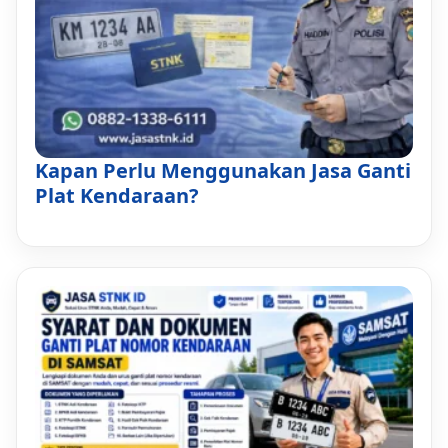
Kapan Perlu Menggunakan Jasa Ganti
Plat Kendaraan?