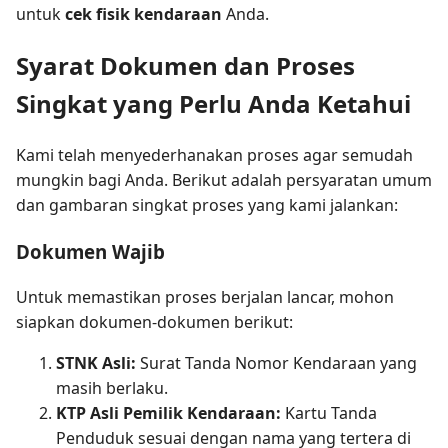
untuk
cek fisik kendaraan
Anda.
Syarat Dokumen dan Proses
Singkat yang Perlu Anda Ketahui
Kami telah menyederhanakan proses agar semudah
mungkin bagi Anda. Berikut adalah persyaratan umum
dan gambaran singkat proses yang kami jalankan:
Dokumen Wajib
Untuk memastikan proses berjalan lancar, mohon
siapkan dokumen-dokumen berikut:
STNK Asli:
Surat Tanda Nomor Kendaraan yang
masih berlaku.
KTP Asli Pemilik Kendaraan:
Kartu Tanda
Penduduk sesuai dengan nama yang tertera di