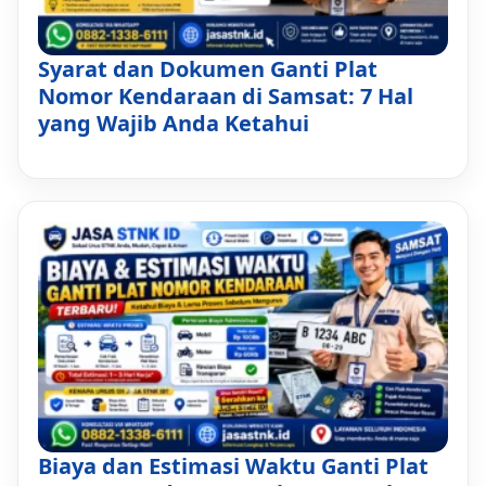
Syarat dan Dokumen Ganti Plat
Nomor Kendaraan di Samsat: 7 Hal
yang Wajib Anda Ketahui
Biaya dan Estimasi Waktu Ganti Plat