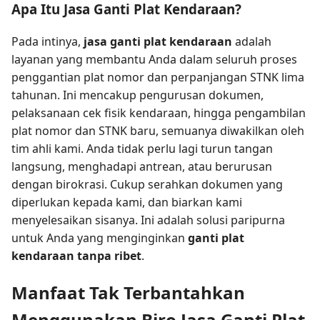
Apa Itu Jasa Ganti Plat Kendaraan?
Pada intinya,
jasa ganti plat kendaraan
adalah
layanan yang membantu Anda dalam seluruh proses
penggantian plat nomor dan perpanjangan STNK lima
tahunan. Ini mencakup pengurusan dokumen,
pelaksanaan cek fisik kendaraan, hingga pengambilan
plat nomor dan STNK baru, semuanya diwakilkan oleh
tim ahli kami. Anda tidak perlu lagi turun tangan
langsung, menghadapi antrean, atau berurusan
dengan birokrasi. Cukup serahkan dokumen yang
diperlukan kepada kami, dan biarkan kami
menyelesaikan sisanya. Ini adalah solusi paripurna
untuk Anda yang menginginkan
ganti plat
kendaraan tanpa ribet
.
Manfaat Tak Terbantahkan
Menggunakan Biro Jasa Ganti Plat