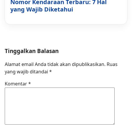
Nomor Kendaraan Terbaru: 7 Hal
yang Wajib Diketahui
Tinggalkan Balasan
Alamat email Anda tidak akan dipublikasikan.
Ruas
yang wajib ditandai
*
Komentar
*