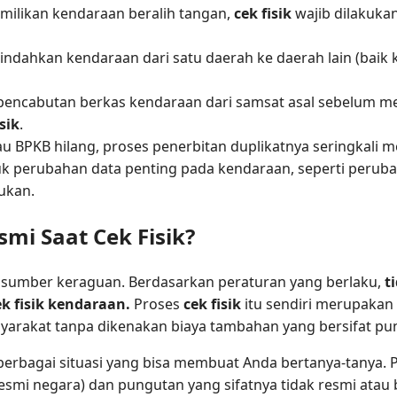
milikan kendaraan beralih tangan,
cek fisik
wajib dilakuka
ndahkan kendaraan dari satu daerah ke daerah lain (baik
pencabutan berkas kendaraan dari samsat asal sebelum me
isik
.
au BPKB hilang, proses penerbitan duplikatnya seringkal
k perubahan data penting pada kendaraan, seperti peruba
ukan.
mi Saat Cek Fisik?
di sumber keraguan. Berdasarkan peraturan yang berlaku,
t
k fisik kendaraan.
Proses
cek fisik
itu sendiri merupakan 
yarakat tanpa dikenakan biaya tambahan yang bersifat pung
berbagai situasi yang bisa membuat Anda bertanya-tanya.
 resmi negara) dan pungutan yang sifatnya tidak resmi atau 