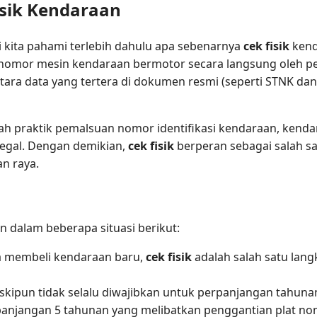
sik Kendaraan
kita pahami terlebih dahulu apa sebenarnya
cek fisik
kend
nomor mesin kendaraan bermotor secara langsung oleh p
ara data yang tertera di dokumen resmi (seperti STNK dan
ah praktik pemalsuan nomor identifikasi kendaraan, kenda
legal. Dengan demikian,
cek fisik
berperan sebagai salah s
an raya.
dalam beberapa situasi berikut:
 membeli kendaraan baru,
cek fisik
adalah salah satu lan
kipun tidak selalu diwajibkan untuk perpanjangan tahunan
panjangan 5 tahunan yang melibatkan penggantian plat no