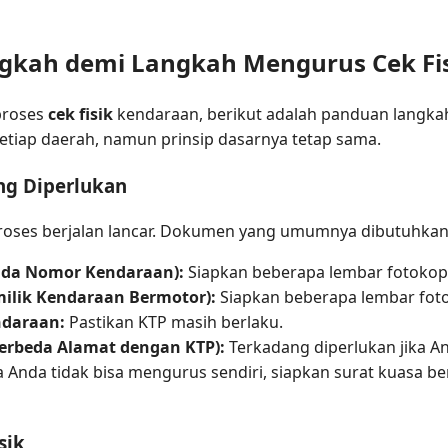
ngkah demi Langkah Mengurus Cek Fi
proses
cek fisik
kendaraan, berikut adalah panduan langkah
i setiap daerah, namun prinsip dasarnya tetap sama.
ng Diperlukan
oses berjalan lancar. Dokumen yang umumnya dibutuhkan 
anda Nomor Kendaraan):
Siapkan beberapa lembar fotokopi
milik Kendaraan Bermotor):
Siapkan beberapa lembar foto
ndaraan:
Pastikan KTP masih berlaku.
Berbeda Alamat dengan KTP):
Terkadang diperlukan jika An
a Anda tidak bisa mengurus sendiri, siapkan surat kuasa b
sik