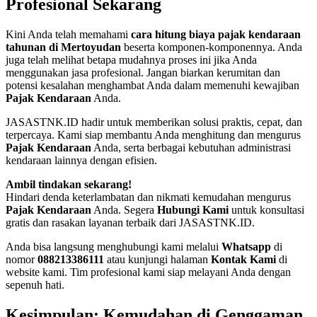
Profesional Sekarang
Kini Anda telah memahami
cara hitung biaya pajak kendaraan
tahunan di Mertoyudan
beserta komponen-komponennya. Anda
juga telah melihat betapa mudahnya proses ini jika Anda
menggunakan jasa profesional. Jangan biarkan kerumitan dan
potensi kesalahan menghambat Anda dalam memenuhi kewajiban
Pajak Kendaraan
Anda.
JASASTNK.ID hadir untuk memberikan solusi praktis, cepat, dan
terpercaya. Kami siap membantu Anda menghitung dan mengurus
Pajak Kendaraan
Anda, serta berbagai kebutuhan administrasi
kendaraan lainnya dengan efisien.
Ambil tindakan sekarang!
Hindari denda keterlambatan dan nikmati kemudahan mengurus
Pajak Kendaraan
Anda. Segera
Hubungi Kami
untuk konsultasi
gratis dan rasakan layanan terbaik dari JASASTNK.ID.
Anda bisa langsung menghubungi kami melalui
Whatsapp
di
nomor
088213386111
atau kunjungi halaman
Kontak Kami
di
website kami. Tim profesional kami siap melayani Anda dengan
sepenuh hati.
Kesimpulan: Kemudahan di Genggaman