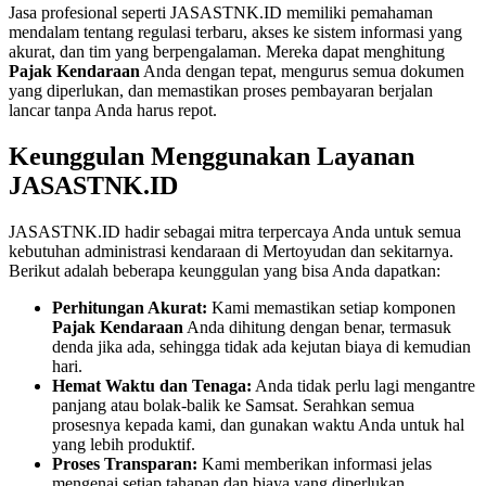
Jasa profesional seperti JASASTNK.ID memiliki pemahaman
mendalam tentang regulasi terbaru, akses ke sistem informasi yang
akurat, dan tim yang berpengalaman. Mereka dapat menghitung
Pajak Kendaraan
Anda dengan tepat, mengurus semua dokumen
yang diperlukan, dan memastikan proses pembayaran berjalan
lancar tanpa Anda harus repot.
Keunggulan Menggunakan Layanan
JASASTNK.ID
JASASTNK.ID hadir sebagai mitra terpercaya Anda untuk semua
kebutuhan administrasi kendaraan di Mertoyudan dan sekitarnya.
Berikut adalah beberapa keunggulan yang bisa Anda dapatkan:
Perhitungan Akurat:
Kami memastikan setiap komponen
Pajak Kendaraan
Anda dihitung dengan benar, termasuk
denda jika ada, sehingga tidak ada kejutan biaya di kemudian
hari.
Hemat Waktu dan Tenaga:
Anda tidak perlu lagi mengantre
panjang atau bolak-balik ke Samsat. Serahkan semua
prosesnya kepada kami, dan gunakan waktu Anda untuk hal
yang lebih produktif.
Proses Transparan:
Kami memberikan informasi jelas
mengenai setiap tahapan dan biaya yang diperlukan.