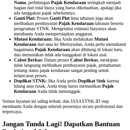
Nama
, perhitungan
Pajak Kendaraan
seringkali menjadi
bagian dari total biaya yang harus dikeluarkan, apalagi jika
ada tunggakan pajak sebelumnya.
Ganti Plat:
Proses
Ganti Plat
lima tahunan juga akan
melibatkan pembayaran
Pajak Kendaraan
tahunan beserta
pengesahan STNK. Mengetahui estimasi biayanya akan
membantu Anda mempersiapkan anggaran.
Mutasi Kendaraan:
Jika Anda melakukan
Mutasi
Kendaraan
dari atau ke Mertoyudan, Anda perlu memahami
bagaimana
Pajak Kendaraan
akan dihitung di lokasi baru,
dan memastikan tidak ada tunggakan di lokasi asal.
Cabut Berkas:
Dalam proses
Cabut Berkas
, meskipun
tidak langsung melibatkan pembayaran pajak, pemahaman
tentang status pajak kendaraan sangat penting untuk
kelancaran proses.
Duplikat STNK:
Jika Anda perlu
Duplikat Stnk
karena
hilang atau rusak, Anda tetap harus memastikan
Pajak
Kendaraan
Anda tidak menunggak.
Semua layanan ini saling terkait, dan JASASTNK.ID siap
membantu Anda dengan seluruh prosesnya secara profesional dan
terpercaya.
Jangan Tunda Lagi! Dapatkan Bantuan