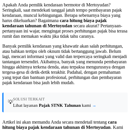
Apakah Anda pemilik kendaraan bermotor di Mertoyudan?
Seringkali, saat mendekati tanggal jatuh tempo pembayaran pajak
kendaraan, muncul kebingungan. Berapa sebenarnya biaya yang
harus dikeluarkan? Bagaimana
cara hitung biaya pajak
kendaraan tahunan di Mertoyudan
secara akurat? Pertanyaan-
pertanyaan ini wajar, mengingat proses perhitungan pajak bisa terasa
rumit dan memakan waktu jika tidak tahu caranya.
Banyak pemilik kendaraan yang khawatir akan salah perhitungan,
atau bahkan tertipu oleh oknum tidak bertanggung jawab. Belum
lagi, mencari informasi yang valid dan terpercaya seringkali menjadi
tantangan tersendiri. Akibatnya, banyak yang menunda pembayaran
hingga akhirnya terkena denda, atau terpaksa mengurusnya dengan
tergesa-gesa di detik-detik terakhir. Padahal, dengan pemahaman
yang tepat dan bantuan profesional, perhitungan dan pembayaran
pajak kendaraan bisa jauh lebih mudah.
SOLUSI TERKAIT
💡
Lihat layanan
Pajak STNK Tahunan
kami
→
Artikel ini akan memandu Anda secara mendetail tentang
cara
hitung biaya pajak kendaraan tahunan di Mertoyudan
. Kami