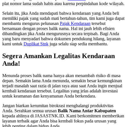
plat nomor lama sudah habis atau karena perpindahan kode wilayah.
Selain itu, jika Anda mendapati bahwa kendaraan yang Anda beli
memiliki pajak yang sudah mati bertahun-tahun, tim kami juga dapat
membantu mengurus pelunasan
Pajak Kendaraan
tersebut
bersamaan dengan proses balik nama. Hal ini jauh lebih efisien
dibandingkan jika Anda mengurusnya secara terpisah. Bagi Anda
yang baru menyadari bahwa dokumen pendukung hilang, layanan
kami untuk
Duplikat Stnk
juga selalu siap sedia membantu.
Segera Amankan Legalitas Kendaraan
Anda!
Menunda proses balik nama hanya akan menambah risiko di masa
depan. Semakin lama Anda menunda, semakin besar kemungkinan
terjadi masalah saat razia di jalan raya atau saat Anda ingin menjual
kembali kendaraan tersebut. Legalitas yang jelas adalah investasi
untuk keamanan dan kenyamanan Anda berkendara.
Jangan biarkan kerumitan birokrasi menghalangi produktivitas
Anda. Serahkan semua urusan
Balik Nama Antar Kabupaten
kepada ahlinya di JASASTNK.ID. Kami berkomitmen memberikan
layanan terbaik agar Anda bisa kembali fokus pada urusan yang
lebih penting dalam hidup Anda.