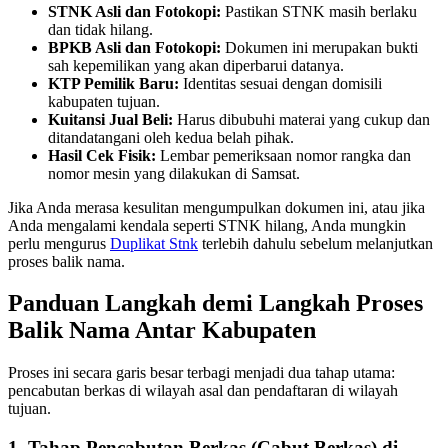
STNK Asli dan Fotokopi:
Pastikan STNK masih berlaku
dan tidak hilang.
BPKB Asli dan Fotokopi:
Dokumen ini merupakan bukti
sah kepemilikan yang akan diperbarui datanya.
KTP Pemilik Baru:
Identitas sesuai dengan domisili
kabupaten tujuan.
Kuitansi Jual Beli:
Harus dibubuhi materai yang cukup dan
ditandatangani oleh kedua belah pihak.
Hasil Cek Fisik:
Lembar pemeriksaan nomor rangka dan
nomor mesin yang dilakukan di Samsat.
Jika Anda merasa kesulitan mengumpulkan dokumen ini, atau jika
Anda mengalami kendala seperti STNK hilang, Anda mungkin
perlu mengurus
Duplikat Stnk
terlebih dahulu sebelum melanjutkan
proses balik nama.
Panduan Langkah demi Langkah Proses
Balik Nama Antar Kabupaten
Proses ini secara garis besar terbagi menjadi dua tahap utama:
pencabutan berkas di wilayah asal dan pendaftaran di wilayah
tujuan.
1. Tahap Pencabutan Berkas (Cabut Berkas) di