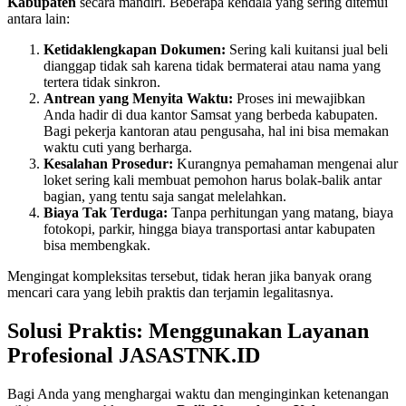
Kabupaten
secara mandiri. Beberapa kendala yang sering ditemui
antara lain:
Ketidaklengkapan Dokumen:
Sering kali kuitansi jual beli
dianggap tidak sah karena tidak bermaterai atau nama yang
tertera tidak sinkron.
Antrean yang Menyita Waktu:
Proses ini mewajibkan
Anda hadir di dua kantor Samsat yang berbeda kabupaten.
Bagi pekerja kantoran atau pengusaha, hal ini bisa memakan
waktu cuti yang berharga.
Kesalahan Prosedur:
Kurangnya pemahaman mengenai alur
loket sering kali membuat pemohon harus bolak-balik antar
bagian, yang tentu saja sangat melelahkan.
Biaya Tak Terduga:
Tanpa perhitungan yang matang, biaya
fotokopi, parkir, hingga biaya transportasi antar kabupaten
bisa membengkak.
Mengingat kompleksitas tersebut, tidak heran jika banyak orang
mencari cara yang lebih praktis dan terjamin legalitasnya.
Solusi Praktis: Menggunakan Layanan
Profesional JASASTNK.ID
Bagi Anda yang menghargai waktu dan menginginkan ketenangan