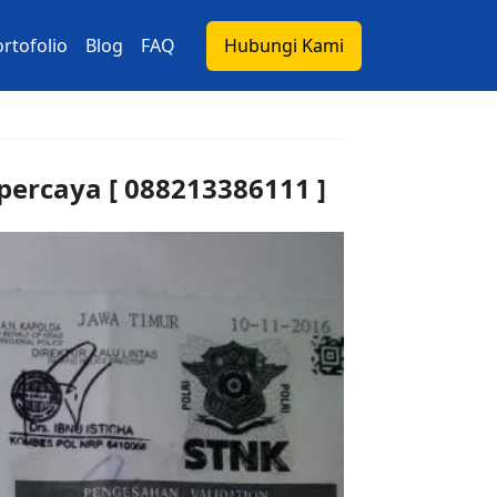
rtofolio
Blog
FAQ
Hubungi Kami
percaya [ 088213386111 ]