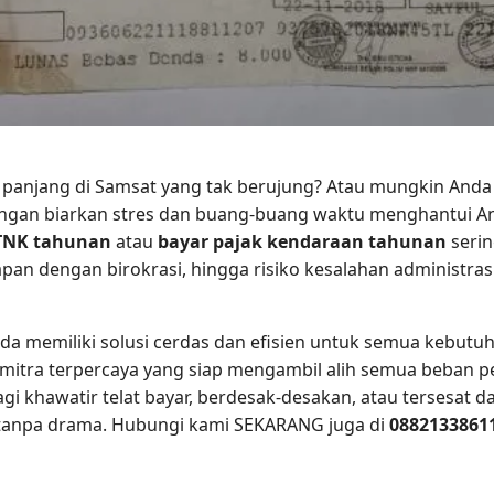
panjang di Samsat yang tak berujung? Atau mungkin Anda 
angan biarkan stres dan buang-buang waktu menghantui An
TNK tahunan
atau
bayar pajak kendaraan tahunan
serin
pan dengan birokrasi, hingga risiko kesalahan administras
nda memiliki solusi cerdas dan efisien untuk semua kebut
i mitra terpercaya yang siap mengambil alih semua beban 
agi khawatir telat bayar, berdesak-desakan, atau tersesat 
n tanpa drama. Hubungi kami SEKARANG juga di
0882133861