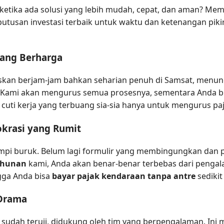
etika ada solusi yang lebih mudah, cepat, dan aman? Mem
putusan investasi terbaik untuk waktu dan ketenangan piki
ang Berharga
skan berjam-jam bahkan seharian penuh di Samsat, menun
 Kami akan mengurus semua prosesnya, sementara Anda bis
gi cuti kerja yang terbuang sia-sia hanya untuk mengurus pa
okrasi yang Rumit
impi buruk. Belum lagi formulir yang membingungkan dan p
tahunan
kami, Anda akan benar-benar terbebas dari pengal
gga Anda bisa
bayar pajak kendaraan tanpa antre
sedikit
 Drama
g sudah teruji, didukung oleh tim yang berpengalaman. I