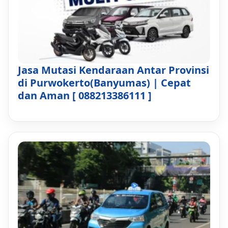
Jasa Mutasi Kendaraan Antar Provinsi
di Purwokerto(Banyumas) | Cepat
dan Aman [ 088213386111 ]