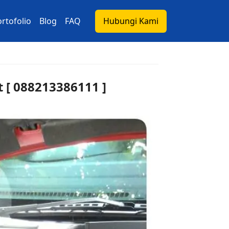
rtofolio
Blog
FAQ
Hubungi Kami
 [ 088213386111 ]