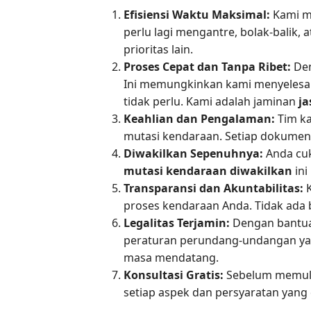
Efisiensi Waktu Maksimal:
Kami me
perlu lagi mengantre, bolak-balik,
prioritas lain.
Proses Cepat dan Tanpa Ribet:
Den
Ini memungkinkan kami menyelesai
tidak perlu. Kami adalah jaminan
ja
Keahlian dan Pengalaman:
Tim ka
mutasi kendaraan. Setiap dokumen 
Diwakilkan Sepenuhnya:
Anda cuk
mutasi kendaraan diwakilkan
ini
Transparansi dan Akuntabilitas:
K
proses kendaraan Anda. Tidak ada b
Legalitas Terjamin:
Dengan bantua
peraturan perundang-undangan yan
masa mendatang.
Konsultasi Gratis:
Sebelum memula
setiap aspek dan persyaratan yang