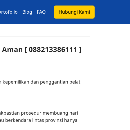
rtofolio
Blog
FAQ
Hubungi Kami
n Aman [ 088213386111 ]
 kepemilikan dan penggantian pelat
idakpastian prosedur membuang hari
u berkendara lintas provinsi hanya