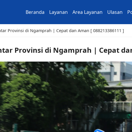
Beranda
Layanan
Area Layanan
Ulasan
Po
ntar Provinsi di Ngamprah | Cepat dan Aman [ 088213386111 ]
tar Provinsi di Ngamprah | Cepat da