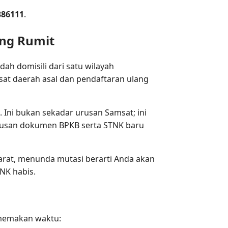
386111
.
ang Rumit
ah domisili dari satu wilayah
msat daerah asal dan pendaftaran ulang
t. Ini bukan sekadar urusan Samsat; ini
gurusan dokumen BPKB serta STNK baru
Barat, menunda mutasi berarti Anda akan
NK habis.
 memakan waktu: