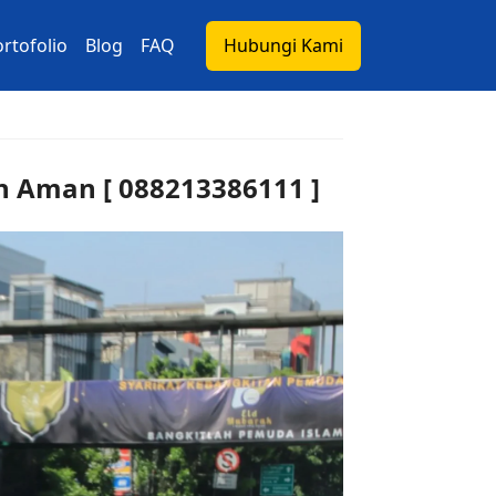
rtofolio
Blog
FAQ
Hubungi Kami
n Aman [ 088213386111 ]