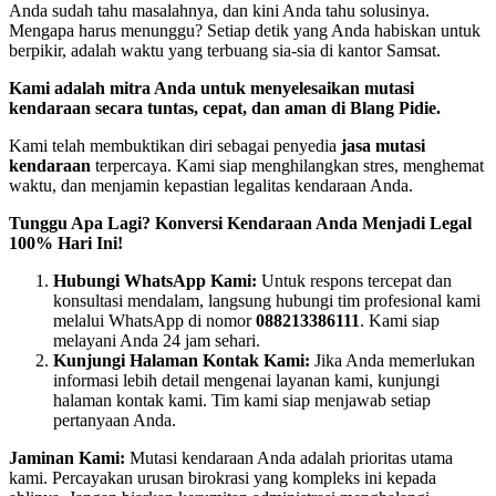
Anda sudah tahu masalahnya, dan kini Anda tahu solusinya.
Mengapa harus menunggu? Setiap detik yang Anda habiskan untuk
berpikir, adalah waktu yang terbuang sia-sia di kantor Samsat.
Kami adalah mitra Anda untuk menyelesaikan mutasi
kendaraan secara tuntas, cepat, dan aman di Blang Pidie.
Kami telah membuktikan diri sebagai penyedia
jasa mutasi
kendaraan
terpercaya. Kami siap menghilangkan stres, menghemat
waktu, dan menjamin kepastian legalitas kendaraan Anda.
Tunggu Apa Lagi? Konversi Kendaraan Anda Menjadi Legal
100% Hari Ini!
Hubungi WhatsApp Kami:
Untuk respons tercepat dan
konsultasi mendalam, langsung hubungi tim profesional kami
melalui WhatsApp di nomor
088213386111
. Kami siap
melayani Anda 24 jam sehari.
Kunjungi Halaman Kontak Kami:
Jika Anda memerlukan
informasi lebih detail mengenai layanan kami, kunjungi
halaman kontak kami. Tim kami siap menjawab setiap
pertanyaan Anda.
Jaminan Kami:
Mutasi kendaraan Anda adalah prioritas utama
kami. Percayakan urusan birokrasi yang kompleks ini kepada