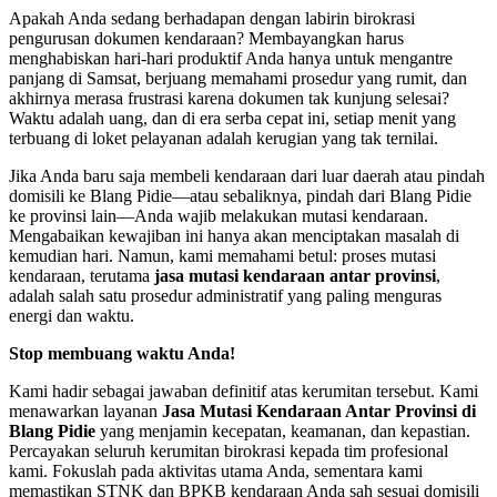
Apakah Anda sedang berhadapan dengan labirin birokrasi
pengurusan dokumen kendaraan? Membayangkan harus
menghabiskan hari-hari produktif Anda hanya untuk mengantre
panjang di Samsat, berjuang memahami prosedur yang rumit, dan
akhirnya merasa frustrasi karena dokumen tak kunjung selesai?
Waktu adalah uang, dan di era serba cepat ini, setiap menit yang
terbuang di loket pelayanan adalah kerugian yang tak ternilai.
Jika Anda baru saja membeli kendaraan dari luar daerah atau pindah
domisili ke Blang Pidie—atau sebaliknya, pindah dari Blang Pidie
ke provinsi lain—Anda wajib melakukan mutasi kendaraan.
Mengabaikan kewajiban ini hanya akan menciptakan masalah di
kemudian hari. Namun, kami memahami betul: proses mutasi
kendaraan, terutama
jasa mutasi kendaraan antar provinsi
,
adalah salah satu prosedur administratif yang paling menguras
energi dan waktu.
Stop membuang waktu Anda!
Kami hadir sebagai jawaban definitif atas kerumitan tersebut. Kami
menawarkan layanan
Jasa Mutasi Kendaraan Antar Provinsi di
Blang Pidie
yang menjamin kecepatan, keamanan, dan kepastian.
Percayakan seluruh kerumitan birokrasi kepada tim profesional
kami. Fokuslah pada aktivitas utama Anda, sementara kami
memastikan STNK dan BPKB kendaraan Anda sah sesuai domisili