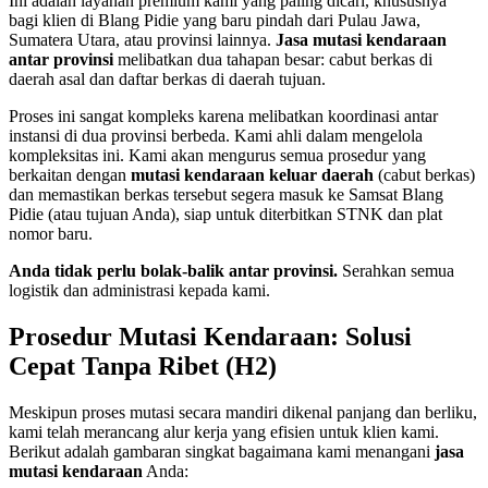
Ini adalah layanan premium kami yang paling dicari, khususnya
bagi klien di Blang Pidie yang baru pindah dari Pulau Jawa,
Sumatera Utara, atau provinsi lainnya.
Jasa mutasi kendaraan
antar provinsi
melibatkan dua tahapan besar: cabut berkas di
daerah asal dan daftar berkas di daerah tujuan.
Proses ini sangat kompleks karena melibatkan koordinasi antar
instansi di dua provinsi berbeda. Kami ahli dalam mengelola
kompleksitas ini. Kami akan mengurus semua prosedur yang
berkaitan dengan
mutasi kendaraan keluar daerah
(cabut berkas)
dan memastikan berkas tersebut segera masuk ke Samsat Blang
Pidie (atau tujuan Anda), siap untuk diterbitkan STNK dan plat
nomor baru.
Anda tidak perlu bolak-balik antar provinsi.
Serahkan semua
logistik dan administrasi kepada kami.
Prosedur Mutasi Kendaraan: Solusi
Cepat Tanpa Ribet (H2)
Meskipun proses mutasi secara mandiri dikenal panjang dan berliku,
kami telah merancang alur kerja yang efisien untuk klien kami.
Berikut adalah gambaran singkat bagaimana kami menangani
jasa
mutasi kendaraan
Anda: