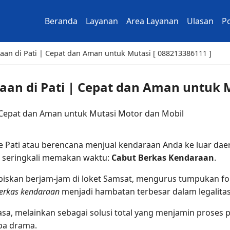
Beranda
Layanan
Area Layanan
Ulasan
Po
aan di Pati | Cepat dan Aman untuk Mutasi [ 088213386111 ]
aan di Pati | Cepat dan Aman untuk M
e Pati atau berencana menjual kendaraan Anda ke luar daer
an seringkali memakan waktu:
Cabut Berkas Kendaraan
.
biskan berjam-jam di loket Samsat, mengurus tumpukan fo
berkas kendaraan
menjadi hambatan terbesar dalam legalitas
jasa, melainkan sebagai solusi total yang menjamin prose
npa drama.