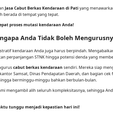
nan
Jasa Cabut Berkas Kendaraan di Pati
yang menawarkan 
berada di tempat yang tepat.
epat proses mutasi kendaraan Anda!
engapa Anda Tidak Boleh Mengurusnya
nistratif kendaraan Anda juga harus berpindah. Mengabaik
ulitan perpanjangan STNK hingga potensi denda yang memb
ngurus
cabut berkas kendaraan
sendiri. Mereka siap me
 kantor Samsat, Dinas Pendapatan Daerah, dan bagian cek f
r hingga berminggu-minggu bahkan berbulan-bulan.
mi mengambil alih seluruh kompleksitasnya, sehingga Anda
ktu tunggu menjadi kepastian hari ini!