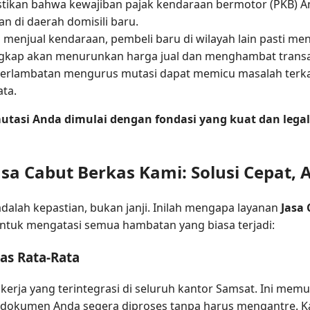
tikan bahwa kewajiban pajak kendaraan bermotor (PKB) An
an di daerah domisili baru.
 menjual kendaraan, pembeli baru di wilayah lain pasti m
ngkap akan menurunkan harga jual dan menghambat transa
erlambatan mengurus mutasi dapat memicu masalah terkai
ta.
 mutasi Anda dimulai dengan fondasi yang kuat dan lega
a Cabut Berkas Kami: Solusi Cepat, A
lah kepastian, bukan janji. Inilah mengapa layanan
Jasa 
ntuk mengatasi semua hambatan yang biasa terjadi:
tas Rata-Rata
erja yang terintegrasi di seluruh kantor Samsat. Ini me
dokumen Anda segera diproses tanpa harus mengantre. Kam