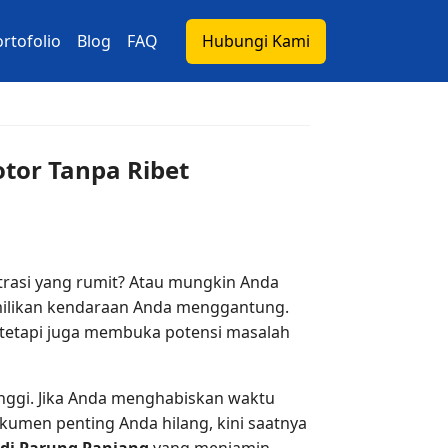
rtofolio
Blog
FAQ
Hubungi Kami
tor Tanpa Ribet
trasi yang rumit? Atau mungkin Anda
emilikan kendaraan Anda menggantung.
 tetapi juga membuka potensi masalah
inggi. Jika Anda menghabiskan waktu
umen penting Anda hilang, kini saatnya
 di Parung Panjang
yang menjamin