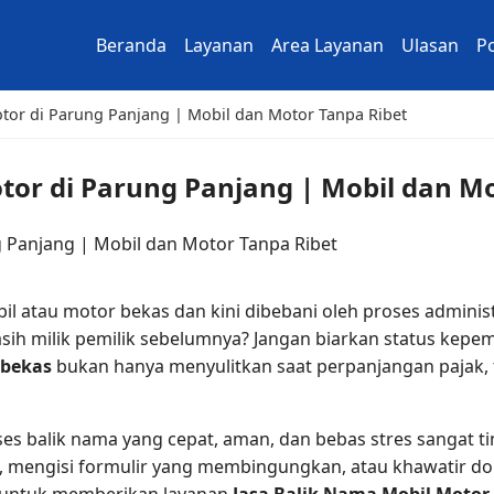
Beranda
Layanan
Area Layanan
Ulasan
Po
tor di Parung Panjang | Mobil dan Motor Tanpa Ribet
tor di Parung Panjang | Mobil dan Mo
il atau motor bekas dan kini dibebani oleh proses adminis
ih milik pemilik sebelumnya? Jangan biarkan status kep
 bekas
bukan hanya menyulitkan saat perpanjangan pajak,
es balik nama yang cepat, aman, dan bebas stres sangat t
 mengisi formulir yang membingungkan, atau khawatir dok
ir untuk memberikan layanan
Jasa Balik Nama Mobil Motor