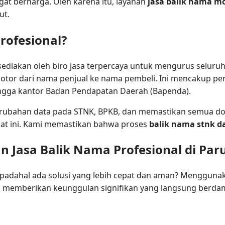
t berharga. Oleh karena itu, layanan
jasa balik nama m
ut.
rofesional?
sediakan oleh biro jasa terpercaya untuk mengurus seluruh
tor dari nama penjual ke nama pembeli. Ini mencakup pe
 hingga kantor Badan Pendapatan Daerah (Bapenda).
ubahan data pada STNK, BPKB, dan memastikan semua do
aat ini. Kami memastikan bahwa proses
balik nama stnk d
Jasa Balik Nama Profesional di Par
padahal ada solusi yang lebih cepat dan aman? Menggun
i memberikan keunggulan signifikan yang langsung berda