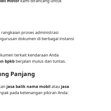
obil motor
kami dirancang untuk
 rangkaian proses administrasi
ngurusan dokumen di berbagai instansi
kumen terkait kendaraan Anda
an bpkb
berjalan mulus dan tuntas.
ung Panjang
akan
jasa balik nama mobil
atau
jasa
mpak pada ketenangan pikiran Anda: