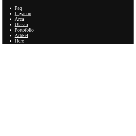
Faq
Layanan
Area
Ulasan
Portofolio
Artikel
Hero