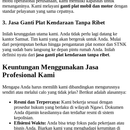
mobil operasional perusahaan, kami memiliki kapasitas untuk
menanganinya. Kami melayani
ganti plat mobil dan motor
dengan
standar pelayanan yang sama cepatnya.
3. Jasa Ganti Plat Kendaraan Tanpa Ribet
Inilah keunggulan utama kami. Anda tidak perlu lagi datang ke
kantor Samsat. Tim kami yang akan bergerak untuk Anda. Mulai
dari penjemputan berkas hingga pengantaran plat nomor dan STNK
yang sudah baru langsung ke depan pintu rumah Anda. Inilah
definisi nyata dari
jasa ganti plat kendaraan tanpa ribet
.
Keuntungan Menggunakan Jasa
Profesional Kami
Mengapa Anda harus memilih kami dibandingkan mengurusnya
sendiri atau melalui calo yang tidak jelas? Berikut adalah alasannya:
Resmi dan Terpercaya:
Kami bekerja sesuai dengan
prosedur hukum yang berlaku di wilayah Ngawi. Dokumen
Anda dijamin keasliannya dan terdaftar resmi di sistem
kepolisian.
Efisiensi Waktu:
Anda bisa tetap fokus pada pekerjaan atau
bisnis Anda. Biarkan kami yang menghadapi kerumitan di