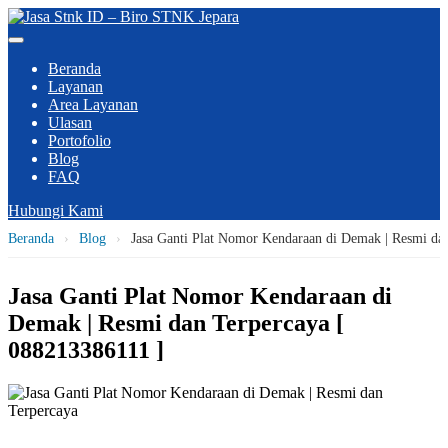
Beranda
Layanan
Area Layanan
Ulasan
Portofolio
Blog
FAQ
Hubungi Kami
Beranda
›
Blog
›
Jasa Ganti Plat Nomor Kendaraan di Demak | Resmi da
Jasa Ganti Plat Nomor Kendaraan di
Demak | Resmi dan Terpercaya [
088213386111 ]