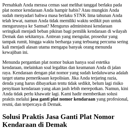
Pernahkah Anda merasa cemas saat melihat tanggal berlaku pada
plat nomor kendaraan Anda hampir habis? Atau mungkin Anda
sudah menyadari bahwa masa berlaku STNK lima tahunan Anda
telah lewat, namun Anda tidak memiliki waktu sedikit pun untuk
mengurusnya ke Samsat? Mengurus administrasi kendaraan
seringkali menjadi beban pikiran bagi pemilik kendaraan di wilayah
Demak dan sekitarnya. Antrean yang mengular, prosedur yang
tampak rumit, hingga waktu berharga yang terbuang percuma sering
kali menjadi alasan utama mengapa banyak orang menunda
kewajiban ini.
Menunda pergantian plat nomor bukan hanya soal estetika
kendaraan, melainkan soal legalitas dan keamanan Anda di jalan
raya. Kendaraan dengan plat nomor yang sudah kedaluwarsa adalah
target utama pemeriksaan kepolisian. Jika Anda terjaring razia,
denda yang harus dibayarkan tentu tidak sedikit, belum lagi risiko
penyitaan kendaraan yang akan jauh lebih merepotkan. Namun, kini
Anda tidak perlu khawatir lagi. Kami hadir memberikan solusi
praktis melalui
jasa ganti plat nomor kendaraan
yang profesional,
resmi, dan terpercaya di Demak.
Solusi Praktis Jasa Ganti Plat Nomor
Kendaraan di Demak