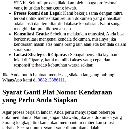
STNK. Seluruh proses dilakukan oleh tenaga profesional
yang jujur dan bertanggung jawab.
Proses Resmi dan Legal:
Kami bekerja sama dengan mitra
terkait untuk memastikan seluruh dokumen yang dihasilkan
adalah asli dan terdaftar di database kepolisian. Kami sangat
menghindari praktik pemalsuan.
Konsultasi Gratis:
Sebelum melakukan transaksi, Anda bisa
berkonsultasi mengenai kendala dokumen, misalnya jika
kendaraan masih atas nama orang lain atau ada kendala dalam
surat-surat.
Lokasi Strategis di Ciparay:
Sebagai penyedia layanan
lokal di Ciparay, kami memiliki akses yang cepat dan
responsif terhadap kebutuhan warga sekitar.
Jika Anda butuh bantuan mendesak, silakan langsung hubungi
WhatsApp kami di
088213386111
.
Syarat Ganti Plat Nomor Kendaraan
yang Perlu Anda Siapkan
Agar proses berjalan lancar, Anda perlu menyiapkan beberapa
dokumen utama. Namun jangan khawatir, jika ada dokumen yang
kurang lengkap, tim kami akan membantu memberikan solusi
terbaik. Secara umum, syarat yang dibutuhkan adalah: