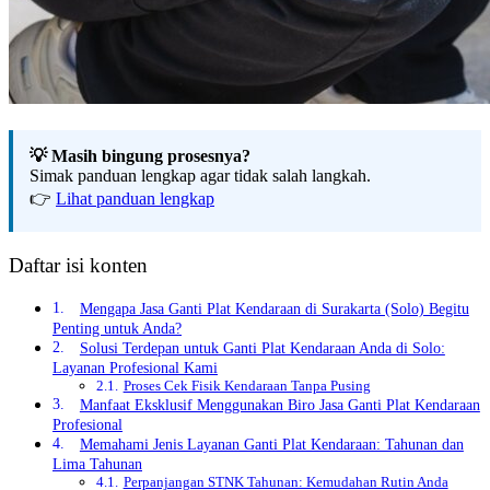
💡 Masih bingung prosesnya?
Simak panduan lengkap agar tidak salah langkah.
👉
Lihat panduan lengkap
Daftar isi konten
Mengapa Jasa Ganti Plat Kendaraan di Surakarta (Solo) Begitu
Penting untuk Anda?
Solusi Terdepan untuk Ganti Plat Kendaraan Anda di Solo:
Layanan Profesional Kami
Proses Cek Fisik Kendaraan Tanpa Pusing
Manfaat Eksklusif Menggunakan Biro Jasa Ganti Plat Kendaraan
Profesional
Memahami Jenis Layanan Ganti Plat Kendaraan: Tahunan dan
Lima Tahunan
Perpanjangan STNK Tahunan: Kemudahan Rutin Anda