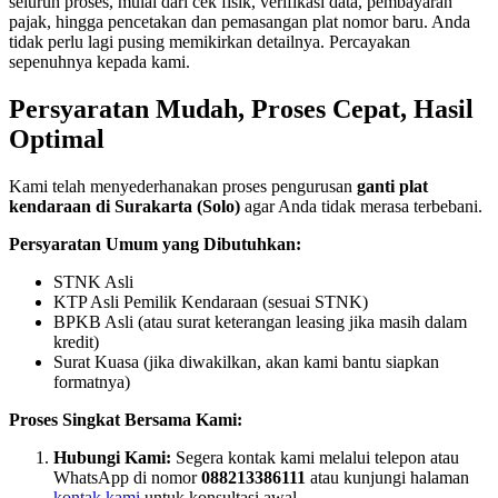
seluruh proses, mulai dari cek fisik, verifikasi data, pembayaran
pajak, hingga pencetakan dan pemasangan plat nomor baru. Anda
tidak perlu lagi pusing memikirkan detailnya. Percayakan
sepenuhnya kepada kami.
Persyaratan Mudah, Proses Cepat, Hasil
Optimal
Kami telah menyederhanakan proses pengurusan
ganti plat
kendaraan di Surakarta (Solo)
agar Anda tidak merasa terbebani.
Persyaratan Umum yang Dibutuhkan:
STNK Asli
KTP Asli Pemilik Kendaraan (sesuai STNK)
BPKB Asli (atau surat keterangan leasing jika masih dalam
kredit)
Surat Kuasa (jika diwakilkan, akan kami bantu siapkan
formatnya)
Proses Singkat Bersama Kami:
Hubungi Kami:
Segera kontak kami melalui telepon atau
WhatsApp di nomor
088213386111
atau kunjungi halaman
kontak kami
untuk konsultasi awal.