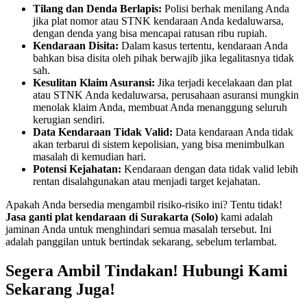
Tilang dan Denda Berlapis:
Polisi berhak menilang Anda
jika plat nomor atau STNK kendaraan Anda kedaluwarsa,
dengan denda yang bisa mencapai ratusan ribu rupiah.
Kendaraan Disita:
Dalam kasus tertentu, kendaraan Anda
bahkan bisa disita oleh pihak berwajib jika legalitasnya tidak
sah.
Kesulitan Klaim Asuransi:
Jika terjadi kecelakaan dan plat
atau STNK Anda kedaluwarsa, perusahaan asuransi mungkin
menolak klaim Anda, membuat Anda menanggung seluruh
kerugian sendiri.
Data Kendaraan Tidak Valid:
Data kendaraan Anda tidak
akan terbarui di sistem kepolisian, yang bisa menimbulkan
masalah di kemudian hari.
Potensi Kejahatan:
Kendaraan dengan data tidak valid lebih
rentan disalahgunakan atau menjadi target kejahatan.
Apakah Anda bersedia mengambil risiko-risiko ini? Tentu tidak!
Jasa ganti plat kendaraan di Surakarta (Solo)
kami adalah
jaminan Anda untuk menghindari semua masalah tersebut. Ini
adalah panggilan untuk bertindak sekarang, sebelum terlambat.
Segera Ambil Tindakan! Hubungi Kami
Sekarang Juga!