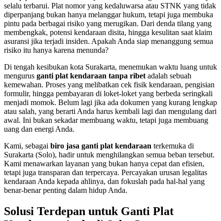
selalu terbarui. Plat nomor yang kedaluwarsa atau STNK yang tidak
diperpanjang bukan hanya melanggar hukum, tetapi juga membuka
pintu pada berbagai risiko yang merugikan. Dari denda tilang yang
membengkak, potensi kendaraan disita, hingga kesulitan saat klaim
asuransi jika terjadi insiden. Apakah Anda siap menanggung semua
risiko itu hanya karena menunda?
Di tengah kesibukan kota Surakarta, menemukan waktu luang untuk
mengurus
ganti plat kendaraan tanpa ribet
adalah sebuah
kemewahan. Proses yang melibatkan cek fisik kendaraan, pengisian
formulir, hingga pembayaran di loket-loket yang berbeda seringkali
menjadi momok. Belum lagi jika ada dokumen yang kurang lengkap
atau salah, yang berarti Anda harus kembali lagi dan mengulang dari
awal. Ini bukan sekadar membuang waktu, tetapi juga membuang
uang dan energi Anda.
Kami, sebagai
biro jasa ganti plat kendaraan
terkemuka di
Surakarta (Solo), hadir untuk menghilangkan semua beban tersebut.
Kami menawarkan layanan yang bukan hanya cepat dan efisien,
tetapi juga transparan dan terpercaya. Percayakan urusan legalitas
kendaraan Anda kepada ahlinya, dan fokuslah pada hal-hal yang
benar-benar penting dalam hidup Anda.
Solusi Terdepan untuk Ganti Plat