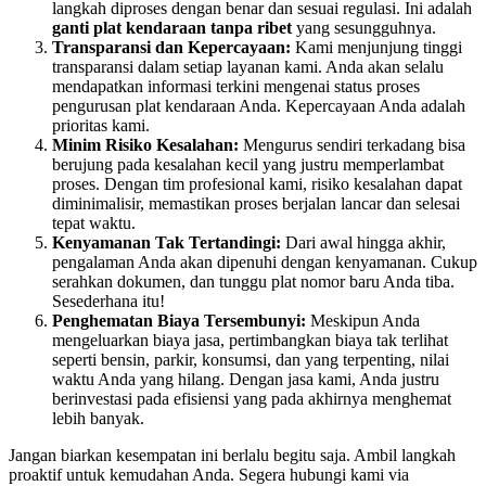
langkah diproses dengan benar dan sesuai regulasi. Ini adalah
ganti plat kendaraan tanpa ribet
yang sesungguhnya.
Transparansi dan Kepercayaan:
Kami menjunjung tinggi
transparansi dalam setiap layanan kami. Anda akan selalu
mendapatkan informasi terkini mengenai status proses
pengurusan plat kendaraan Anda. Kepercayaan Anda adalah
prioritas kami.
Minim Risiko Kesalahan:
Mengurus sendiri terkadang bisa
berujung pada kesalahan kecil yang justru memperlambat
proses. Dengan tim profesional kami, risiko kesalahan dapat
diminimalisir, memastikan proses berjalan lancar dan selesai
tepat waktu.
Kenyamanan Tak Tertandingi:
Dari awal hingga akhir,
pengalaman Anda akan dipenuhi dengan kenyamanan. Cukup
serahkan dokumen, dan tunggu plat nomor baru Anda tiba.
Sesederhana itu!
Penghematan Biaya Tersembunyi:
Meskipun Anda
mengeluarkan biaya jasa, pertimbangkan biaya tak terlihat
seperti bensin, parkir, konsumsi, dan yang terpenting, nilai
waktu Anda yang hilang. Dengan jasa kami, Anda justru
berinvestasi pada efisiensi yang pada akhirnya menghemat
lebih banyak.
Jangan biarkan kesempatan ini berlalu begitu saja. Ambil langkah
proaktif untuk kemudahan Anda. Segera hubungi kami via