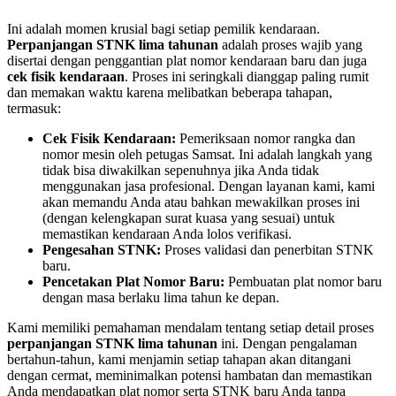
Ini adalah momen krusial bagi setiap pemilik kendaraan.
Perpanjangan STNK lima tahunan
adalah proses wajib yang
disertai dengan penggantian plat nomor kendaraan baru dan juga
cek fisik kendaraan
. Proses ini seringkali dianggap paling rumit
dan memakan waktu karena melibatkan beberapa tahapan,
termasuk:
Cek Fisik Kendaraan:
Pemeriksaan nomor rangka dan
nomor mesin oleh petugas Samsat. Ini adalah langkah yang
tidak bisa diwakilkan sepenuhnya jika Anda tidak
menggunakan jasa profesional. Dengan layanan kami, kami
akan memandu Anda atau bahkan mewakilkan proses ini
(dengan kelengkapan surat kuasa yang sesuai) untuk
memastikan kendaraan Anda lolos verifikasi.
Pengesahan STNK:
Proses validasi dan penerbitan STNK
baru.
Pencetakan Plat Nomor Baru:
Pembuatan plat nomor baru
dengan masa berlaku lima tahun ke depan.
Kami memiliki pemahaman mendalam tentang setiap detail proses
perpanjangan STNK lima tahunan
ini. Dengan pengalaman
bertahun-tahun, kami menjamin setiap tahapan akan ditangani
dengan cermat, meminimalkan potensi hambatan dan memastikan
Anda mendapatkan plat nomor serta STNK baru Anda tanpa