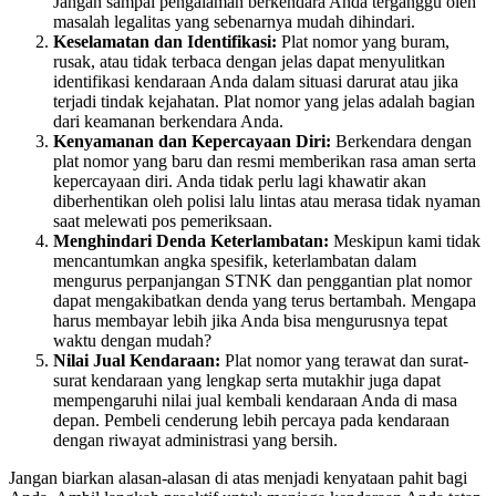
Jangan sampai pengalaman berkendara Anda terganggu oleh
masalah legalitas yang sebenarnya mudah dihindari.
Keselamatan dan Identifikasi:
Plat nomor yang buram,
rusak, atau tidak terbaca dengan jelas dapat menyulitkan
identifikasi kendaraan Anda dalam situasi darurat atau jika
terjadi tindak kejahatan. Plat nomor yang jelas adalah bagian
dari keamanan berkendara Anda.
Kenyamanan dan Kepercayaan Diri:
Berkendara dengan
plat nomor yang baru dan resmi memberikan rasa aman serta
kepercayaan diri. Anda tidak perlu lagi khawatir akan
diberhentikan oleh polisi lalu lintas atau merasa tidak nyaman
saat melewati pos pemeriksaan.
Menghindari Denda Keterlambatan:
Meskipun kami tidak
mencantumkan angka spesifik, keterlambatan dalam
mengurus perpanjangan STNK dan penggantian plat nomor
dapat mengakibatkan denda yang terus bertambah. Mengapa
harus membayar lebih jika Anda bisa mengurusnya tepat
waktu dengan mudah?
Nilai Jual Kendaraan:
Plat nomor yang terawat dan surat-
surat kendaraan yang lengkap serta mutakhir juga dapat
mempengaruhi nilai jual kembali kendaraan Anda di masa
depan. Pembeli cenderung lebih percaya pada kendaraan
dengan riwayat administrasi yang bersih.
Jangan biarkan alasan-alasan di atas menjadi kenyataan pahit bagi