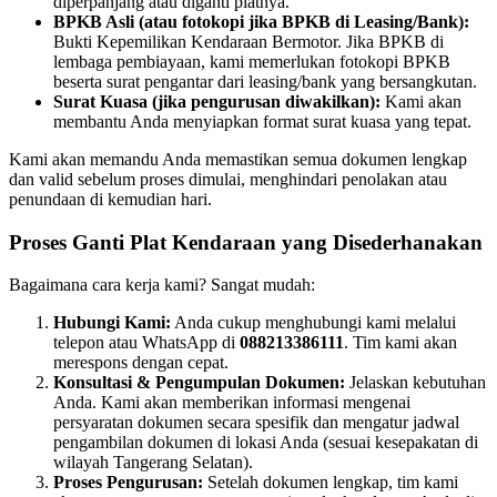
diperpanjang atau diganti platnya.
BPKB Asli (atau fotokopi jika BPKB di Leasing/Bank):
Bukti Kepemilikan Kendaraan Bermotor. Jika BPKB di
lembaga pembiayaan, kami memerlukan fotokopi BPKB
beserta surat pengantar dari leasing/bank yang bersangkutan.
Surat Kuasa (jika pengurusan diwakilkan):
Kami akan
membantu Anda menyiapkan format surat kuasa yang tepat.
Kami akan memandu Anda memastikan semua dokumen lengkap
dan valid sebelum proses dimulai, menghindari penolakan atau
penundaan di kemudian hari.
Proses Ganti Plat Kendaraan yang Disederhanakan
Bagaimana cara kerja kami? Sangat mudah:
Hubungi Kami:
Anda cukup menghubungi kami melalui
telepon atau WhatsApp di
088213386111
. Tim kami akan
merespons dengan cepat.
Konsultasi & Pengumpulan Dokumen:
Jelaskan kebutuhan
Anda. Kami akan memberikan informasi mengenai
persyaratan dokumen secara spesifik dan mengatur jadwal
pengambilan dokumen di lokasi Anda (sesuai kesepakatan di
wilayah Tangerang Selatan).
Proses Pengurusan:
Setelah dokumen lengkap, tim kami