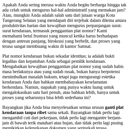
Apakah Anda sering merasa waktu Anda begitu berharga hingga tak
ada celah untuk mengurus hal-hal administratif yang memakan jam?
Atau, mungkin Anda adalah salah satu dari jutaan warga Kota
Tangerang Selatan yang mendapati diri terjebak dalam dilema antara
produktivitas harian dan kewajiban mengurus perpanjangan surat-
surat kendaraan, termasuk penggantian plat nomor? Kami
memahami betul frustrasi yang muncul ketika harus berhadapan
dengan antrean panjang, birokrasi yang berbelit, dan proses yang
terasa sangat membuang waktu di kantor Samsat.
Plat nomor kendaraan bukan sekadar identitas; ia adalah bukti
legalitas dan kepatuhan Anda sebagai pemilik kendaraan.
Mengabaikan kewajiban penggantian plat nomor yang sudah habis
masa berlakunya atau yang sudah rusak, bukan hanya berpotensi
menimbulkan masalah hukum, tetapi juga mengurangi estetika
kendaraan Anda dan bahkan membahayakan keselamatan
berkendara. Namun, siapakah yang punya waktu luang untuk
mengalokasikan satu hari penuh, atau bahkan lebih, hanya untuk
proses yang seharusnya bisa lebih sederhana ini?
Bayangkan jika Anda bisa menyelesaikan semua urusan
ganti plat
kendaraan tanpa ribet
sama sekali. Bayangkan tidak perlu lagi
mengambil cuti dari pekerjaan, tidak perlu lagi mengantre berjam-
jam di bawah terik matahari atau hujan, dan tidak perlu lagi pusing
memikirkan kelengkapan dokumen yang seringkali terasa