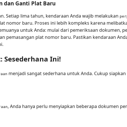
 dan Ganti Plat Baru
kan. Setiap lima tahun, kendaraan Anda wajib melakukan
per
lat nomor baru. Proses ini lebih kompleks karena melibat
semuanya untuk Anda: mulai dari pemeriksaan dokumen, 
n pemasangan plat nomor baru. Pastikan kendaraan Anda s
i.
: Sesederhana Ini!
menjadi sangat sederhana untuk Anda. Cukup siapkan
raan
, Anda hanya perlu menyiapkan beberapa dokumen pen
raan