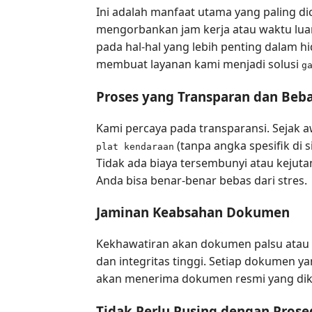
Ini adalah manfaat utama yang paling 
mengorbankan jam kerja atau waktu lua
pada hal-hal yang lebih penting dalam 
membuat layanan kami menjadi solusi
g
Proses yang Transparan dan Beba
Kami percaya pada transparansi. Sejak 
(tanpa angka spesifik di 
plat kendaraan
Tidak ada biaya tersembunyi atau kejut
Anda bisa benar-benar bebas dari stres.
Jaminan Keabsahan Dokumen
Kekhawatiran akan dokumen palsu atau t
dan integritas tinggi. Setiap dokumen y
akan menerima dokumen resmi yang dike
Tidak Perlu Pusing dengan Prose