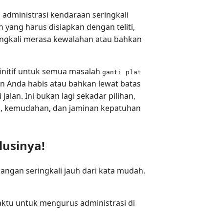
administrasi kendaraan seringkali
 yang harus disiapkan dengan teliti,
ingkali merasa kewalahan atau bahkan
finitif untuk semua masalah
ganti plat
an Anda habis atau bahkan lewat batas
lan. Ini bukan lagi sekadar pilihan,
n, kemudahan, dan jaminan kepatuhan
lusinya!
pangan seringkali jauh dari kata mudah.
aktu untuk mengurus administrasi di