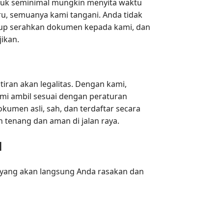
ntuk seminimal mungkin menyita waktu
u, semuanya kami tangani. Anda tidak
ukup serahkan dokumen kepada kami, dan
ikan.
ran akan legalitas. Dengan kami,
ami ambil sesuai dengan peraturan
umen asli, sah, dan terdaftar secara
tenang dan aman di jalan raya.
l
yang akan langsung Anda rasakan dan