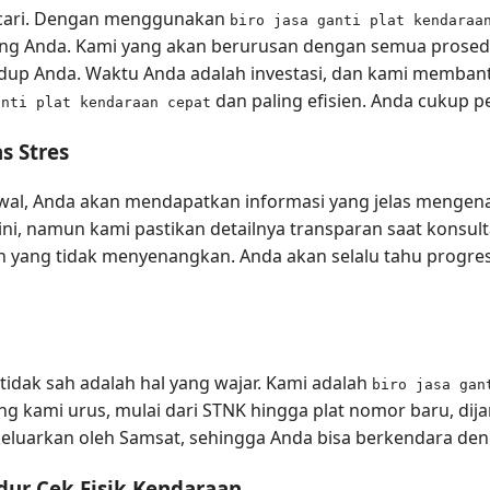
dicari. Dengan menggunakan
biro jasa ganti plat kendaraa
ng Anda. Kami yang akan berurusan dengan semua prosedur
hidup Anda. Waktu Anda adalah investasi, dan kami memba
dan paling efisien. Anda cukup 
anti plat kendaraan cepat
s Stres
awal, Anda akan mendapatkan informasi yang jelas mengena
sini, namun kami pastikan detailnya transparan saat konsult
an yang tidak menyenangkan. Anda akan selalu tahu progr
idak sah adalah hal yang wajar. Kami adalah
biro jasa gan
ang kami urus, mulai dari STNK hingga plat nomor baru, di
luarkan oleh Samsat, sehingga Anda bisa berkendara deng
dur Cek Fisik Kendaraan