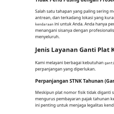
Salah satu tahapan yang paling sering 
antrean, dan terkadang lokasi yang kur
ini untuk Anda. Anda hanya pe
kendaraan
menangani sisanya dengan profesionalism
menyeluruh.
Jenis Layanan Ganti Pla
Kami melayani berbagai kebutuhan
gant
perpanjangan yang diperlukan.
Perpanjangan STNK Tahunan (Gan
Meskipun plat nomor fisik tidak digant
mengurus pembayaran pajak tahunan ken
ini penting untuk menjaga legalitas kend