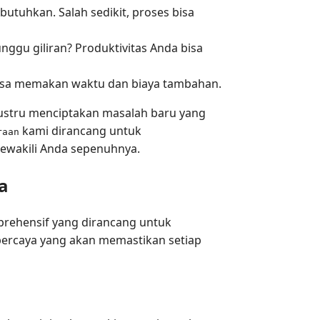
tuhkan. Salah sedikit, proses bisa
ggu giliran? Produktivitas Anda bisa
 bisa memakan waktu dan biaya tambahan.
justru menciptakan masalah baru yang
kami dirancang untuk
raan
mewakili Anda sepenuhnya.
a
rehensif yang dirancang untuk
ercaya yang akan memastikan setiap