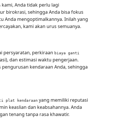
kami, Anda tidak perlu lagi
n
 birokrasi, sehingga Anda bisa fokus
ntu Anda mengoptimalkannya. Inilah yang
percayakan, kami akan urus semuanya.
i persyaratan, perkiraan
biaya ganti
asi), dan estimasi waktu pengerjaan.
es pengurusan kendaraan Anda, sehingga
yang memiliki reputasi
ti plat kendaraan
jamin keaslian dan keabsahannya. Anda
an tenang tanpa rasa khawatir.