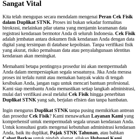
Sangat Vital
Kita telah mengupas secara mendalam mengenai
Peran Cek Fisik
dalam Duplikat STNK
. Proses ini bukan sekadar formalitas
birokrasi, melainkan pilar utama yang menjamin keamanan data
registrasi kendaraan bermotor Anda di seluruh Indonesia.
Cek Fisik
adalah jembatan antara dokumen fisik kendaraan Anda dengan data
digital yang tersimpan di database kepolisian. Tanpa verifikasi fisik
yang akurat, risiko pemalsuan data atau penyalahgunaan identitas
kendaraan akan meningkat.
Memahami betapa pentingnya prosedur ini akan mempermudah
Anda dalam mempersiapkan segala sesuatunya. Jika Anda merasa
proses ini terlalu rumit atau memakan banyak waktu di tengah
kesibukan Anda, jangan ragu untuk mencari bantuan profesional.
Kami siap membantu Anda memastikan setiap langkah administrasi,
mulai dari verifikasi awal melalui
Cek Fisik
hingga penerbitan
Duplikat STNK
yang sah, berjalan efisien dan tanpa hambatan.
Ingin mengurus
Duplikat STNK
tanpa pusing memikirkan antrean
dan prosedur
Cek Fisik
? Kami menawarkan
Layanan Kami
yang
komprehensif untuk mempermudah segala urusan kendaraan Anda.
Untuk konsultasi gratis mengenai kebutuhan administrasi kendaraan
Anda, baik itu duplikat,
Pajak STNK Tahunan
, atau bahkan
Cabut Berkas
untuk pindah alamat, silakan
Hubungi Kami