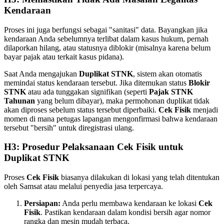
Kendaraan
Proses ini juga berfungsi sebagai "sanitasi" data. Bayangkan jika
kendaraan Anda sebelumnya terlibat dalam kasus hukum, pernah
dilaporkan hilang, atau statusnya diblokir (misalnya karena belum
bayar pajak atau terkait kasus pidana).
Saat Anda mengajukan
Duplikat STNK
, sistem akan otomatis
memindai status kendaraan tersebut. Jika ditemukan status
Blokir
STNK
atau ada tunggakan signifikan (seperti
Pajak STNK
Tahunan
yang belum dibayar), maka permohonan duplikat tidak
akan diproses sebelum status tersebut diperbaiki.
Cek Fisik
menjadi
momen di mana petugas lapangan mengonfirmasi bahwa kendaraan
tersebut "bersih" untuk diregistrasi ulang.
H3: Prosedur Pelaksanaan Cek Fisik untuk
Duplikat STNK
Proses
Cek Fisik
biasanya dilakukan di lokasi yang telah ditentukan
oleh Samsat atau melalui penyedia jasa terpercaya.
Persiapan:
Anda perlu membawa kendaraan ke lokasi
Cek
Fisik
. Pastikan kendaraan dalam kondisi bersih agar nomor
rangka dan mesin mudah terbaca.