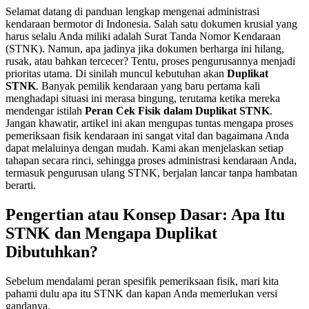
Selamat datang di panduan lengkap mengenai administrasi
kendaraan bermotor di Indonesia. Salah satu dokumen krusial yang
harus selalu Anda miliki adalah Surat Tanda Nomor Kendaraan
(STNK). Namun, apa jadinya jika dokumen berharga ini hilang,
rusak, atau bahkan tercecer? Tentu, proses pengurusannya menjadi
prioritas utama. Di sinilah muncul kebutuhan akan
Duplikat
STNK
. Banyak pemilik kendaraan yang baru pertama kali
menghadapi situasi ini merasa bingung, terutama ketika mereka
mendengar istilah
Peran Cek Fisik dalam Duplikat STNK
.
Jangan khawatir, artikel ini akan mengupas tuntas mengapa proses
pemeriksaan fisik kendaraan ini sangat vital dan bagaimana Anda
dapat melaluinya dengan mudah. Kami akan menjelaskan setiap
tahapan secara rinci, sehingga proses administrasi kendaraan Anda,
termasuk pengurusan ulang STNK, berjalan lancar tanpa hambatan
berarti.
Pengertian atau Konsep Dasar: Apa Itu
STNK dan Mengapa Duplikat
Dibutuhkan?
Sebelum mendalami peran spesifik pemeriksaan fisik, mari kita
pahami dulu apa itu STNK dan kapan Anda memerlukan versi
gandanya.