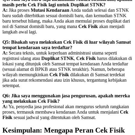
masih perlu Cek Fisik lagi untuk Duplikat STNK?
A:
Jika proses
Mutasi Kendaraan
Anda sudah selesai dan STNK
baru sudah diterbitkan sesuai domisili baru, dan kemudian STNK
baru tersebut hilang, maka Anda akan memulai proses duplikat dari
nol di Samsat domisili baru, yang mana
Cek Fisik
akan menjadi
langkah awal lagi.
Q5: Bisakah saya melakukan Cek Fisik di luar wilayah Samsat
tempat kendaraan saya terdaftar?
A:
Secara teknis, untuk keperluan administrasi utama seperti
registrasi ulang atau
Duplikat STNK
,
Cek Fisik
harus dilakukan di
lokasi yang ditunjuk oleh Samsat tempat kendaraan Anda terdaftar
(sesuai alamat di BPKB atau STNK terakhir). Namun, beberapa
wilayah memungkinkan
Cek Fisik
dilakukan di Samsat terdekat
jika ada surat rekomendasi atau izin khusus, tergantung kebijakan
setempat.
Q6: Jika saya menggunakan jasa pengurusan, apakah mereka
yang melakukan Cek Fisik?
A:
Ya, penyedia jasa profesional akan mengurus seluruh rangkaian
proses, termasuk membawa kendaraan Anda untuk menjalani
Cek
Fisik
sesuai jadwal yang ditentukan oleh Samsat.
Kesimpulan: Mengapa Peran Cek Fisik