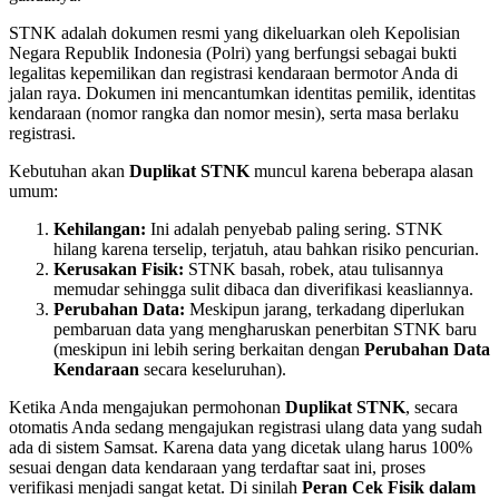
STNK adalah dokumen resmi yang dikeluarkan oleh Kepolisian
Negara Republik Indonesia (Polri) yang berfungsi sebagai bukti
legalitas kepemilikan dan registrasi kendaraan bermotor Anda di
jalan raya. Dokumen ini mencantumkan identitas pemilik, identitas
kendaraan (nomor rangka dan nomor mesin), serta masa berlaku
registrasi.
Kebutuhan akan
Duplikat STNK
muncul karena beberapa alasan
umum:
Kehilangan:
Ini adalah penyebab paling sering. STNK
hilang karena terselip, terjatuh, atau bahkan risiko pencurian.
Kerusakan Fisik:
STNK basah, robek, atau tulisannya
memudar sehingga sulit dibaca dan diverifikasi keasliannya.
Perubahan Data:
Meskipun jarang, terkadang diperlukan
pembaruan data yang mengharuskan penerbitan STNK baru
(meskipun ini lebih sering berkaitan dengan
Perubahan Data
Kendaraan
secara keseluruhan).
Ketika Anda mengajukan permohonan
Duplikat STNK
, secara
otomatis Anda sedang mengajukan registrasi ulang data yang sudah
ada di sistem Samsat. Karena data yang dicetak ulang harus 100%
sesuai dengan data kendaraan yang terdaftar saat ini, proses
verifikasi menjadi sangat ketat. Di sinilah
Peran Cek Fisik dalam