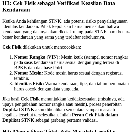
H3: Cek Fisik sebagai Verifikasi Keaslian Data
Kendaraan
Ketika Anda kehilangan STNK, ada potensi risiko penyalahgunaan
identitas kendaraan. Pihak kepolisian harus memastikan bahwa
kendaraan yang datanya akan dicetak ulang pada STNK baru benar-
benar kendaraan yang sama yang terdaftar sebelumnya.
Cek Fisik
dilakukan untuk mencocokkan:
Nomor Rangka (VIN):
Mesin ketik (stempel nomor rangka)
pada sasis kendaraan harus sesuai dengan yang tertera di
BPKB dan database Polri.
Nomor Mesin:
Kode mesin harus sesuai dengan registrasi
terakhir.
Identitas Fisik:
Warna kendaraan, tipe, dan tahun pembuatan
harus cocok dengan data yang ada.
Jika hasil
Cek Fisik
menunjukkan ketidaksesuaian (misalnya, ada
upaya pengubahan nomor rangka atau mesin), proses penerbitan
Duplikat STNK
akan dihentikan sementara sampai masalah
legalitas tersebut terselesaikan. Inilah
Peran Cek Fisik dalam
Duplikat STNK
sebagai gerbang pertama validasi.
H3: Memastikan Tidak Ada Masalah Legalitas