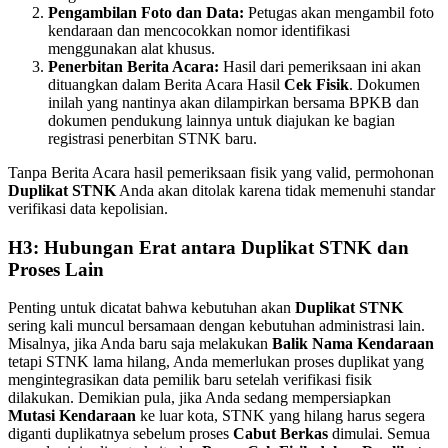
Pengambilan Foto dan Data:
Petugas akan mengambil foto
kendaraan dan mencocokkan nomor identifikasi
menggunakan alat khusus.
Penerbitan Berita Acara:
Hasil dari pemeriksaan ini akan
dituangkan dalam Berita Acara Hasil
Cek Fisik
. Dokumen
inilah yang nantinya akan dilampirkan bersama BPKB dan
dokumen pendukung lainnya untuk diajukan ke bagian
registrasi penerbitan STNK baru.
Tanpa Berita Acara hasil pemeriksaan fisik yang valid, permohonan
Duplikat STNK
Anda akan ditolak karena tidak memenuhi standar
verifikasi data kepolisian.
H3: Hubungan Erat antara Duplikat STNK dan
Proses Lain
Penting untuk dicatat bahwa kebutuhan akan
Duplikat STNK
sering kali muncul bersamaan dengan kebutuhan administrasi lain.
Misalnya, jika Anda baru saja melakukan
Balik Nama Kendaraan
tetapi STNK lama hilang, Anda memerlukan proses duplikat yang
mengintegrasikan data pemilik baru setelah verifikasi fisik
dilakukan. Demikian pula, jika Anda sedang mempersiapkan
Mutasi Kendaraan
ke luar kota, STNK yang hilang harus segera
diganti duplikatnya sebelum proses
Cabut Berkas
dimulai. Semua