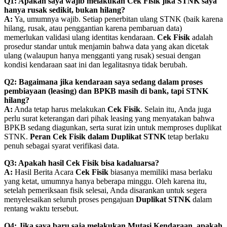
Q1: Apakah saya wajib melakukan Cek Fisik jika STNK saya
hanya rusak sedikit, bukan hilang?
A:
Ya, umumnya wajib. Setiap penerbitan ulang STNK (baik karena
hilang, rusak, atau penggantian karena pembaruan data)
memerlukan validasi ulang identitas kendaraan.
Cek Fisik
adalah
prosedur standar untuk menjamin bahwa data yang akan dicetak
ulang (walaupun hanya mengganti yang rusak) sesuai dengan
kondisi kendaraan saat ini dan legalitasnya tidak berubah.
Q2: Bagaimana jika kendaraan saya sedang dalam proses
pembiayaan (leasing) dan BPKB masih di bank, tapi STNK
hilang?
A:
Anda tetap harus melakukan
Cek Fisik
. Selain itu, Anda juga
perlu surat keterangan dari pihak leasing yang menyatakan bahwa
BPKB sedang diagunkan, serta surat izin untuk memproses duplikat
STNK.
Peran Cek Fisik dalam Duplikat STNK
tetap berlaku
penuh sebagai syarat verifikasi data.
Q3: Apakah hasil Cek Fisik bisa kadaluarsa?
A:
Hasil Berita Acara
Cek Fisik
biasanya memiliki masa berlaku
yang ketat, umumnya hanya beberapa minggu. Oleh karena itu,
setelah pemeriksaan fisik selesai, Anda disarankan untuk segera
menyelesaikan seluruh proses pengajuan
Duplikat STNK
dalam
rentang waktu tersebut.
Q4: Jika saya baru saja melakukan Mutasi Kendaraan, apakah