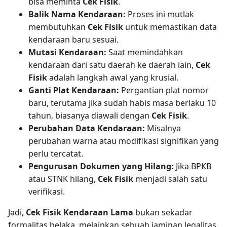
bisa meminta
Cek Fisik
.
Balik Nama Kendaraan:
Proses ini mutlak
membutuhkan
Cek Fisik
untuk memastikan data
kendaraan baru sesuai.
Mutasi Kendaraan:
Saat memindahkan
kendaraan dari satu daerah ke daerah lain,
Cek
Fisik
adalah langkah awal yang krusial.
Ganti Plat Kendaraan:
Pergantian plat nomor
baru, terutama jika sudah habis masa berlaku 10
tahun, biasanya diawali dengan
Cek Fisik
.
Perubahan Data Kendaraan:
Misalnya
perubahan warna atau modifikasi signifikan yang
perlu tercatat.
Pengurusan Dokumen yang Hilang:
Jika BPKB
atau STNK hilang,
Cek Fisik
menjadi salah satu
verifikasi.
Jadi,
Cek Fisik Kendaraan Lama
bukan sekadar
formalitas belaka, melainkan sebuah jaminan legalitas