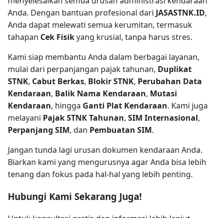
menyelesaikan semua urusan administrasi kendaraan
Anda. Dengan bantuan profesional dari
JASASTNK.ID
,
Anda dapat melewati semua kerumitan, termasuk
tahapan
Cek Fisik
yang krusial, tanpa harus stres.
Kami siap membantu Anda dalam berbagai layanan,
mulai dari perpanjangan pajak tahunan,
Duplikat
STNK
,
Cabut Berkas
,
Blokir STNK
,
Perubahan Data
Kendaraan
,
Balik Nama Kendaraan
,
Mutasi
Kendaraan
, hingga
Ganti Plat Kendaraan
. Kami juga
melayani
Pajak STNK Tahunan
,
SIM Internasional
,
Perpanjang SIM
, dan
Pembuatan SIM
.
Jangan tunda lagi urusan dokumen kendaraan Anda.
Biarkan kami yang mengurusnya agar Anda bisa lebih
tenang dan fokus pada hal-hal yang lebih penting.
Hubungi Kami Sekarang Juga!