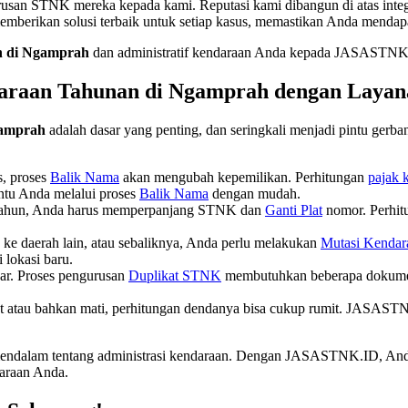
usan STNK mereka kepada kami. Reputasi kami dibangun di atas integ
emberikan solusi terbaik untuk setiap kasus, memastikan Anda mendapa
n di Ngamprah
dan administratif kendaraan Anda kepada JASASTNK
daraan Tahunan di Ngamprah dengan Laya
gamprah
adalah dasar yang penting, dan seringkali menjadi pintu gerb
, proses
Balik Nama
akan mengubah kepemilikan. Perhitungan
pajak 
tu Anda melalui proses
Balik Nama
dengan mudah.
 tahun, Anda harus memperpanjang STNK dan
Ganti Plat
nomor. Perhi
ke daerah lain, atau sebaliknya, Anda perlu melakukan
Mutasi Kendar
 lokasi baru.
ar. Proses pengurusan
Duplikat STNK
membutuhkan beberapa dokumen
t atau bahkan mati, perhitungan dendanya bisa cukup rumit. JASA
endalam tentang administrasi kendaraan. Dengan JASASTNK.ID, Anda 
araan Anda.