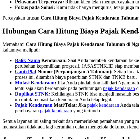
Pelayanan Terpercaya:
Ribuan klien telah mempercayakan ur
Fokus pada Solusi:
Kami tidak hanya mengurus, tetapi juga m
Percayakan urusan
Cara Hitung Biaya Pajak Kendaraan Tahuna
Hubungan Cara Hitung Biaya Pajak Ken
Memahami
Cara Hitung Biaya Pajak Kendaraan Tahunan di N
kaitannya meliputi:
Balik Nama
Kendaraan:
Saat Anda membeli kendaraan bekas
perubahan kepemilikan progresif. JASASTNK.ID siap memban
Ganti Plat
Nomor (Perpanjangan 5 Tahunan):
Setiap lima
proses ini, ditambah biaya penerbitan STNK dan TNKB baru.
Mutasi Kendaraan
:
Jika Anda pindah domisili dari Ngamprah 
tentu saja akan berdampak pada perhitungan
pajak kendaraan
di
Duplikat STNK
:
Kehilangan STNK bisa menjadi masalah bes
ini untuk memastikan kendaraan Anda tetap legal.
Pajak Kendaraan
Mati/Telat:
Jika
pajak kendaraan
Anda tela
pembayaran
pajak kendaraan
yang tertunda.
Semua layanan ini saling terkait dan memerlukan pemahaman yang m
memastikan tidak ada lagi kerumitan dalam mengelola dokumen kend