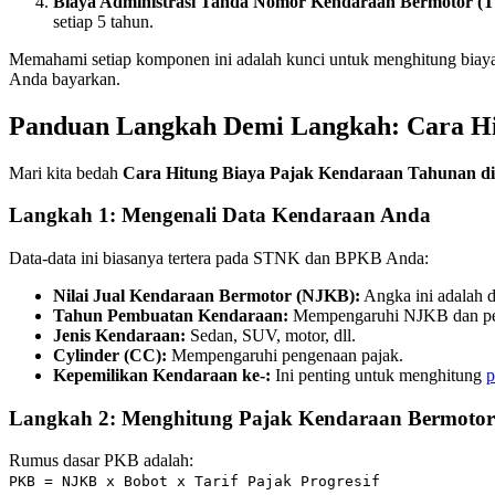
Biaya Administrasi Tanda Nomor Kendaraan Bermotor (
setiap 5 tahun.
Memahami setiap komponen ini adalah kunci untuk menghitung bia
Anda bayarkan.
Panduan Langkah Demi Langkah: Cara Hi
Mari kita bedah
Cara Hitung Biaya Pajak Kendaraan Tahunan d
Langkah 1: Mengenali Data Kendaraan Anda
Data-data ini biasanya tertera pada STNK dan BPKB Anda:
Nilai Jual Kendaraan Bermotor (NJKB):
Angka ini adalah 
Tahun Pembuatan Kendaraan:
Mempengaruhi NJKB dan pen
Jenis Kendaraan:
Sedan, SUV, motor, dll.
Cylinder (CC):
Mempengaruhi pengenaan pajak.
Kepemilikan Kendaraan ke-:
Ini penting untuk menghitung
p
Langkah 2: Menghitung Pajak Kendaraan Bermotor
Rumus dasar PKB adalah:
PKB = NJKB x Bobot x Tarif Pajak Progresif