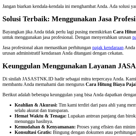
Jangan biarkan kendala-kendala ini menghambat Anda. Ada solusi yan
Solusi Terbaik: Menggunakan Jasa Profes
Bayangkan jika Anda tidak perlu lagi pusing memikirkan
Cara Hitu
untuk menggunakan jasa profesional. Dengan menyerahkan urusan
p
Jasa profesional akan memastikan perhitungan
pajak kendaraan
Anda a
urusan administratif kendaraan Anda ditangani dengan cekatan.
Keunggulan Menggunakan Layanan JAS
Di sinilah JASASTNK.ID hadir sebagai mitra terpercaya Anda. Kami
membantu Anda memahami dan mengurus
Cara Hitung Biaya Paj
Berikut adalah beberapa keunggulan yang bisa Anda dapatkan de
Keahlian & Akurasi:
Tim kami terdiri dari para ahli yang me
selalu akurat dan transparan.
Hemat Waktu & Tenaga:
Lupakan antrean panjang dan birok
menunggu hasilnya.
Kemudahan & Kenyamanan:
Proses yang efisien dan minim
Konsultasi Gratis:
Bingung dengan dokumen atau perhitungan? 