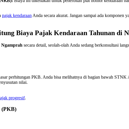
TNKB):
Biaya ini dikenakan untuk penerbitan plat nomor kendaraan ba
ya
pajak kendaraan
Anda secara akurat. Jangan sampai ada komponen yan
tung Biaya Pajak Kendaraan Tahunan di 
i Ngamprah
secara detail, seolah-olah Anda sedang berkonsultasi lan
dasar perhitungan PKB. Anda bisa melihatnya di bagian bawah STNK A
yusutan nilai.
ajak progresif
.
 (PKB)