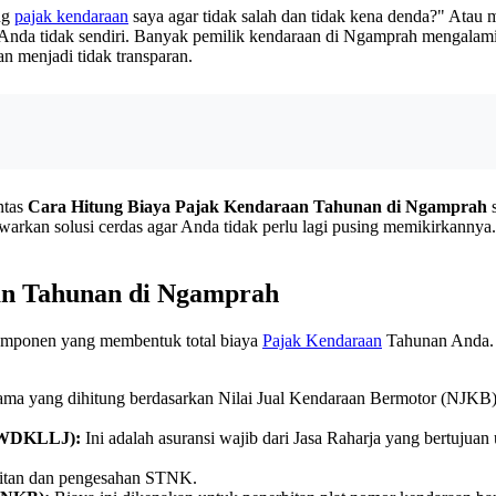
ng
pajak kendaraan
saya agar tidak salah dan tidak kena denda?" Ata
Anda tidak sendiri. Banyak pemilik kendaraan di Ngamprah mengalami 
n menjadi tidak transparan.
ntas
Cara Hitung Biaya Pajak Kendaraan Tahunan di Ngamprah
s
awarkan solusi cerdas agar Anda tidak perlu lagi pusing memikirkan
an Tahunan di Ngamprah
omponen yang membentuk total biaya
Pajak Kendaraan
Tahunan Anda. 
ma yang dihitung berdasarkan Nilai Jual Kendaraan Bermotor (NJKB) da
(SWDKLLJ):
Ini adalah asuransi wajib dari Jasa Raharja yang bertujua
bitan dan pengesahan STNK.