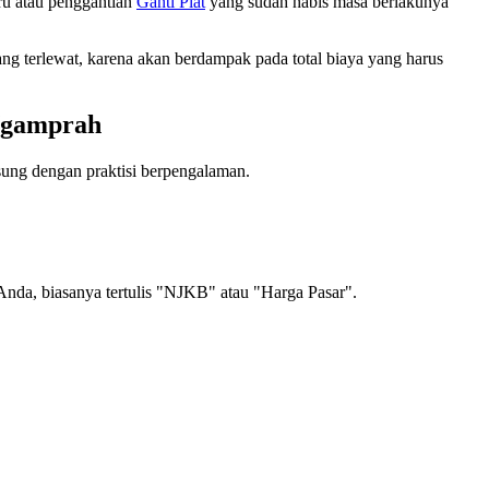
ru atau penggantian
Ganti Plat
yang sudah habis masa berlakunya
g terlewat, karena akan berdampak pada total biaya yang harus
Ngamprah
gsung dengan praktisi berpengalaman.
nda, biasanya tertulis "NJKB" atau "Harga Pasar".