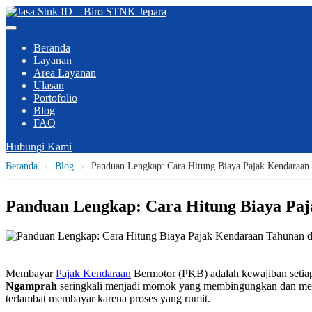
Beranda
Layanan
Area Layanan
Ulasan
Portofolio
Blog
FAQ
Hubungi Kami
Beranda
›
Blog
›
Panduan Lengkap: Cara Hitung Biaya Pajak Kendaraa
Panduan Lengkap: Cara Hitung Biaya Pa
Membayar
Pajak Kendaraan
Bermotor (PKB) adalah kewajiban setia
Ngamprah
seringkali menjadi momok yang membingungkan dan memak
terlambat membayar karena proses yang rumit.