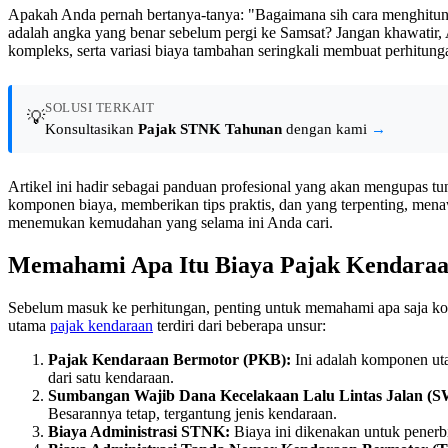
Apakah Anda pernah bertanya-tanya: "Bagaimana sih cara menghitu
adalah angka yang benar sebelum pergi ke Samsat? Jangan khawatir, 
kompleks, serta variasi biaya tambahan seringkali membuat perhitunga
SOLUSI TERKAIT
💡
Konsultasikan
Pajak STNK Tahunan
dengan kami
→
Artikel ini hadir sebagai panduan profesional yang akan mengupas tu
komponen biaya, memberikan tips praktis, dan yang terpenting, men
menemukan kemudahan yang selama ini Anda cari.
Memahami Apa Itu Biaya Pajak Kendara
Sebelum masuk ke perhitungan, penting untuk memahami apa saja k
utama
pajak kendaraan
terdiri dari beberapa unsur:
Pajak Kendaraan Bermotor (PKB):
Ini adalah komponen uta
dari satu kendaraan.
Sumbangan Wajib Dana Kecelakaan Lalu Lintas Jalan 
Besarannya tetap, tergantung jenis kendaraan.
Biaya Administrasi STNK:
Biaya ini dikenakan untuk pener