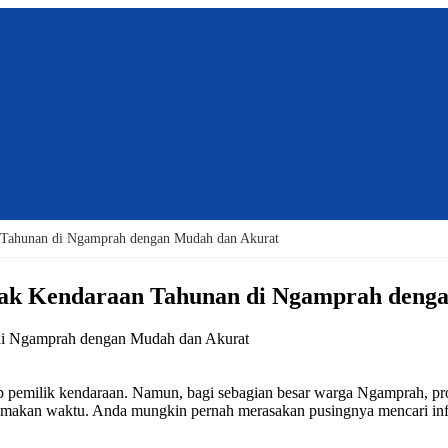
n Tahunan di Ngamprah dengan Mudah dan Akurat
jak Kendaraan Tahunan di Ngamprah deng
p pemilik kendaraan. Namun, bagi sebagian besar warga Ngamprah, p
an waktu. Anda mungkin pernah merasakan pusingnya mencari informa