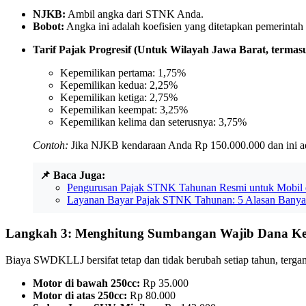
NJKB:
Ambil angka dari STNK Anda.
Bobot:
Angka ini adalah koefisien yang ditetapkan pemerinta
Tarif Pajak Progresif (Untuk Wilayah Jawa Barat, terma
Kepemilikan pertama: 1,75%
Kepemilikan kedua: 2,25%
Kepemilikan ketiga: 2,75%
Kepemilikan keempat: 3,25%
Kepemilikan kelima dan seterusnya: 3,75%
Contoh:
Jika NJKB kendaraan Anda Rp 150.000.000 dan ini a
📌 Baca Juga:
Pengurusan Pajak STNK Tahunan Resmi untuk Mobil d
Layanan Bayar Pajak STNK Tahunan: 5 Alasan Banyak
Langkah 3: Menghitung Sumbangan Wajib Dana Ke
Biaya SWDKLLJ bersifat tetap dan tidak berubah setiap tahun, terga
Motor di bawah 250cc:
Rp 35.000
Motor di atas 250cc:
Rp 80.000