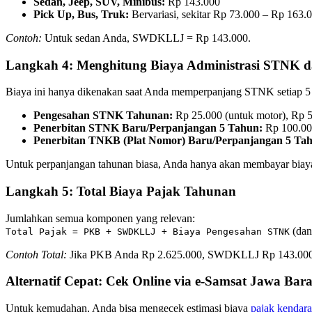
Sedan, Jeep, SUV, Minibus:
Rp 143.000
Pick Up, Bus, Truk:
Bervariasi, sekitar Rp 73.000 – Rp 163.
Contoh:
Untuk sedan Anda, SWDKLLJ = Rp 143.000.
Langkah 4: Menghitung Biaya Administrasi STNK 
Biaya ini hanya dikenakan saat Anda memperpanjang STNK setiap 
Pengesahan STNK Tahunan:
Rp 25.000 (untuk motor), Rp 5
Penerbitan STNK Baru/Perpanjangan 5 Tahun:
Rp 100.000
Penerbitan TNKB (Plat Nomor) Baru/Perpanjangan 5 Ta
Untuk perpanjangan tahunan biasa, Anda hanya akan membayar bia
Langkah 5: Total Biaya Pajak Tahunan
Jumlahkan semua komponen yang relevan:
(dan
Total Pajak = PKB + SWDKLLJ + Biaya Pengesahan STNK
Contoh Total:
Jika PKB Anda Rp 2.625.000, SWDKLLJ Rp 143.000, d
Alternatif Cepat: Cek Online via e-Samsat Jawa Bara
Untuk kemudahan, Anda bisa mengecek estimasi biaya
pajak kendar