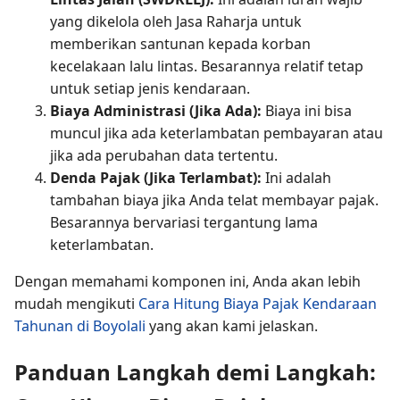
yang dikelola oleh Jasa Raharja untuk
memberikan santunan kepada korban
kecelakaan lalu lintas. Besarannya relatif tetap
untuk setiap jenis kendaraan.
Biaya Administrasi (Jika Ada):
Biaya ini bisa
muncul jika ada keterlambatan pembayaran atau
jika ada perubahan data tertentu.
Denda Pajak (Jika Terlambat):
Ini adalah
tambahan biaya jika Anda telat membayar pajak.
Besarannya bervariasi tergantung lama
keterlambatan.
Dengan memahami komponen ini, Anda akan lebih
mudah mengikuti
Cara Hitung Biaya Pajak Kendaraan
Tahunan di Boyolali
yang akan kami jelaskan.
Panduan Langkah demi Langkah: