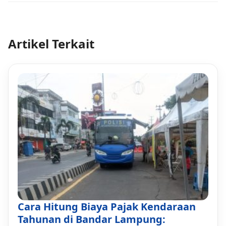
Artikel Terkait
Cara Hitung Biaya Pajak Kendaraan
Tahunan di Bandar Lampung: