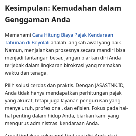
Kesimpulan: Kemudahan dalam
Genggaman Anda
Memahami
Cara Hitung Biaya Pajak Kendaraan
Tahunan di Boyolali
adalah langkah awal yang baik.
Namun, menjalankan prosesnya secara mandiri bisa
menjadi tantangan besar. Jangan biarkan diri Anda
terjebak dalam lingkaran birokrasi yang memakan
waktu dan tenaga.
Pilih solusi cerdas dan praktis. Dengan JASASTNK.ID,
Anda tidak hanya mendapatkan perhitungan pajak
yang akurat, tetapi juga layanan pengurusan yang
menyeluruh, profesional, dan efisien. Fokus pada hal-
hal penting dalam hidup Anda, biarkan kami yang
mengurus administrasi kendaraan Anda.
Ambil tindakan sekarang! Lindungi diri Anda dari