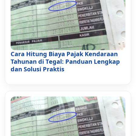
Cara Hitung Biaya Pajak Kendaraan
Tahunan di Tegal: Panduan Lengkap
dan Solusi Praktis