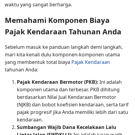
waktu yang sangat berharga.
Memahami Komponen Biaya
Pajak Kendaraan Tahunan Anda
Sebelum masuk ke panduan langkah demi langkah,
mari kita kenali dulu komponen-komponen utama
yang membentuk total biaya
Pajak Kendaraan
tahunan Anda:
Pajak Kendaraan Bermotor (PKB):
Ini adalah
komponen utama dan terbesar. PKB dihitung
berdasarkan Nilai Jual Kendaraan Bermotor
(NJKB) dan bobot koefisien kendaraan, serta tarif
pajak progresif jika Anda memiliki lebih dari satu
kendaraan.
Sumbangan Wajib Dana Kecelakaan Lalu
Lintas Jalan (SWDKLLJ):
Ini adalah iuran wajib