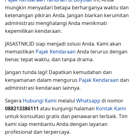
mungkin menyadari betapa berharganya waktu dan
ketenangan pikiran Anda. Jangan biarkan kerumitan
administrasi menghalangi Anda menikmati
kepemilikan kendaraan.
JASASTNK.ID siap menjadi solusi Anda. Kami akan
memastikan
Pajak Kendaraan
Anda terurus dengan
benar, tepat waktu, dan tanpa drama.
Jangan tunda lagi! Dapatkan kemudahan dan
kenyamanan dalam mengurus
Pajak Kendaraan
dan
administrasi kendaraan lainnya.
Segera
Hubungi Kami
melalui
Whatsapp
di nomor
088213386111
atau kunjungi halaman
Kontak Kami
untuk konsultasi gratis dan penawaran terbaik. Tim
kami siap membantu Anda dengan layanan
profesional dan terpercaya.