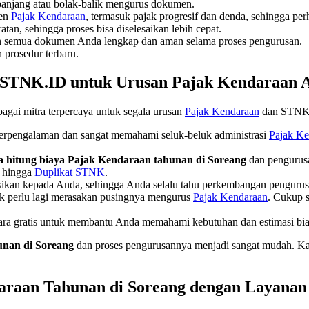
panjang atau bolak-balik mengurus dokumen.
nen
Pajak Kendaraan
, termasuk pajak progresif dan denda, sehingga perh
atan, sehingga proses bisa diselesaikan lebih cepat.
n semua dokumen Anda lengkap dan aman selama proses pengurusan.
 prosedur terbaru.
TNK.ID untuk Urusan Pajak Kendaraan A
ai mitra terpercaya untuk segala urusan
Pajak Kendaraan
dan STNK
erpengalaman dan sangat memahami seluk-beluk administrasi
Pajak Ke
a hitung biaya Pajak Kendaraan tahunan di Soreang
dan pengurusa
, hingga
Duplikat STNK
.
asikan kepada Anda, sehingga Anda selalu tahu perkembangan pengur
 perlu lagi merasakan pusingnya mengurus
Pajak Kendaraan
. Cukup s
ara gratis untuk membantu Anda memahami kebutuhan dan estimasi bia
unan di Soreang
dan proses pengurusannya menjadi sangat mudah. K
araan Tahunan di Soreang dengan Layana