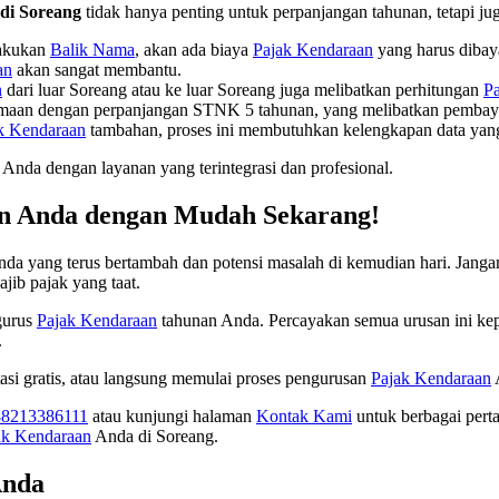
di Soreang
tidak hanya penting untuk perpanjangan tahunan, tetapi j
akukan
Balik Nama
, akan ada biaya
Pajak Kendaraan
yang harus diba
an
akan sangat membantu.
n
dari luar Soreang atau ke luar Soreang juga melibatkan perhitungan
P
amaan dengan perpanjangan STNK 5 tahunan, yang melibatkan pemba
k Kendaraan
tambahan, proses ini membutuhkan kelengkapan data yang
da dengan layanan yang terintegrasi dan profesional.
an Anda dengan Mudah Sekarang!
a yang terus bertambah dan potensi masalah di kemudian hari. Janga
ib pajak yang taat.
gurus
Pajak Kendaraan
tahunan Anda. Percayakan semua urusan ini k
.
ltasi gratis, atau langsung memulai proses pengurusan
Pajak Kendaraan
88213386111
atau kunjungi halaman
Kontak Kami
untuk berbagai pert
ak Kendaraan
Anda di Soreang.
Anda