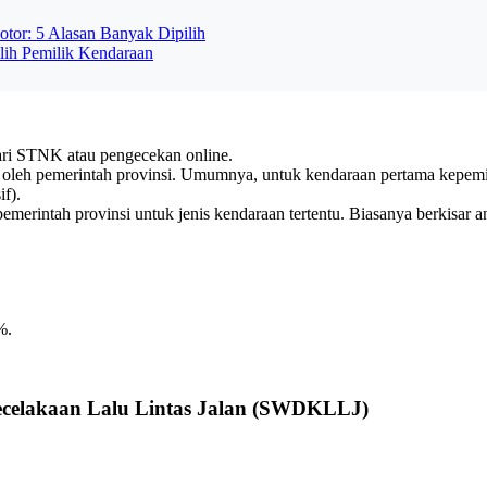
or: 5 Alasan Banyak Dipilih
ih Pemilik Kendaraan
ari STNK atau pengecekan online.
an oleh pemerintah provinsi. Umumnya, untuk kendaraan pertama kepemi
if).
pemerintah provinsi untuk jenis kendaraan tertentu. Biasanya berkisar
%.
elakaan Lalu Lintas Jalan (SWDKLLJ)