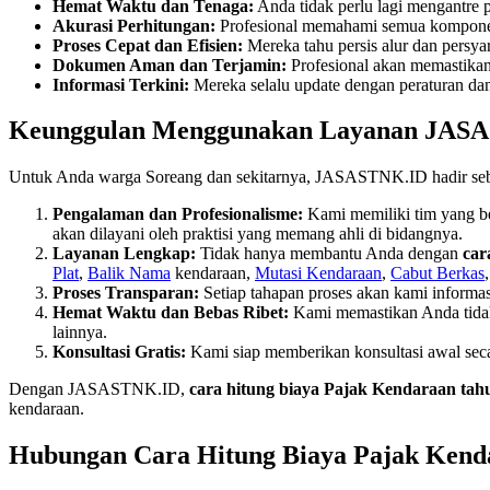
Hemat Waktu dan Tenaga:
Anda tidak perlu lagi mengantre 
Akurasi Perhitungan:
Profesional memahami semua kompo
Proses Cepat dan Efisien:
Mereka tahu persis alur dan persyar
Dokumen Aman dan Terjamin:
Profesional akan memastika
Informasi Terkini:
Mereka selalu update dengan peraturan dan
Keunggulan Menggunakan Layanan JASAS
Untuk Anda warga Soreang dan sekitarnya, JASASTNK.ID hadir sebag
Pengalaman dan Profesionalisme:
Kami memiliki tim yang b
akan dilayani oleh praktisi yang memang ahli di bidangnya.
Layanan Lengkap:
Tidak hanya membantu Anda dengan
car
Plat
,
Balik Nama
kendaraan,
Mutasi Kendaraan
,
Cabut Berkas
Proses Transparan:
Setiap tahapan proses akan kami inform
Hemat Waktu dan Bebas Ribet:
Kami memastikan Anda tidak
lainnya.
Konsultasi Gratis:
Kami siap memberikan konsultasi awal sec
Dengan JASASTNK.ID,
cara hitung biaya Pajak Kendaraan tah
kendaraan.
Hubungan Cara Hitung Biaya Pajak Kend