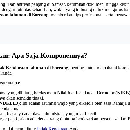
ang. Dari antrean panjang di Samsat, kerumitan dokumen, hingga keb
k dengan rutinitas sehari-hari, waktu yang terbuang untuk mengurus hal 
raan tahunan di Soreang
, memberikan tips profesional, serta menaw
an: Apa Saja Komponennya?
jak Kendaraan tahunan di Soreang
, penting untuk memahami kompo
K Anda.
nsur utama:
ma yang dihitung berdasarkan Nilai Jual Kendaraan Bermotor (NJKB) da
ya akan semakin tinggi.
(SWDKLLJ):
Ini adalah asuransi wajib yang dikelola oleh Jasa Raharja
kendaraan.
biasanya ada biaya administrasi yang relatif kecil.
ar pajak, akan ada denda yang dihitung berdasarkan persentase dari
da mulai menghitung
Pajak Kendaraan
Anda.