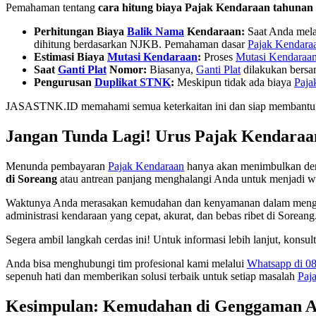
Pemahaman tentang
cara hitung biaya Pajak Kendaraan tahunan 
Perhitungan Biaya
Balik Nama
Kendaraan:
Saat Anda mel
dihitung berdasarkan NJKB. Pemahaman dasar
Pajak Kendara
Estimasi Biaya
Mutasi Kendaraan
:
Proses
Mutasi Kendaraa
Saat
Ganti Plat
Nomor:
Biasanya,
Ganti Plat
dilakukan bers
Pengurusan
Duplikat STNK
:
Meskipun tidak ada biaya
Paja
JASASTNK.ID memahami semua keterkaitan ini dan siap membantu An
Jangan Tunda Lagi! Urus Pajak Kendara
Menunda pembayaran
Pajak Kendaraan
hanya akan menimbulkan dend
di Soreang
atau antrean panjang menghalangi Anda untuk menjadi waj
Waktunya Anda merasakan kemudahan dan kenyamanan dalam men
administrasi kendaraan yang cepat, akurat, dan bebas ribet di Soreang
Segera ambil langkah cerdas ini! Untuk informasi lebih lanjut, konsu
Anda bisa menghubungi tim profesional kami melalui
Whatsapp di 0
sepenuh hati dan memberikan solusi terbaik untuk setiap masalah
Paj
Kesimpulan: Kemudahan di Genggaman 