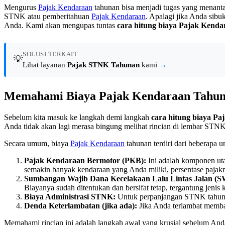
Mengurus
Pajak Kendaraan
tahunan bisa menjadi tugas yang menant
STNK atau pemberitahuan
Pajak Kendaraan
. Apalagi jika Anda sibu
Anda. Kami akan mengupas tuntas
cara hitung biaya Pajak Kenda
SOLUSI TERKAIT
💡
Lihat layanan
Pajak STNK Tahunan
kami
→
Memahami Biaya Pajak Kendaraan Tahun
Sebelum kita masuk ke langkah demi langkah
cara hitung biaya Pa
Anda tidak akan lagi merasa bingung melihat rincian di lembar STN
Secara umum, biaya
Pajak Kendaraan
tahunan terdiri dari beberapa u
Pajak Kendaraan Bermotor (PKB):
Ini adalah komponen uta
semakin banyak kendaraan yang Anda miliki, persentase pajakn
Sumbangan Wajib Dana Kecelakaan Lalu Lintas Jalan 
Biayanya sudah ditentukan dan bersifat tetap, tergantung jenis 
Biaya Administrasi STNK:
Untuk perpanjangan STNK tahunan, 
Denda Keterlambatan (jika ada):
Jika Anda terlambat membay
Memahami rincian ini adalah langkah awal yang krusial sebelum An