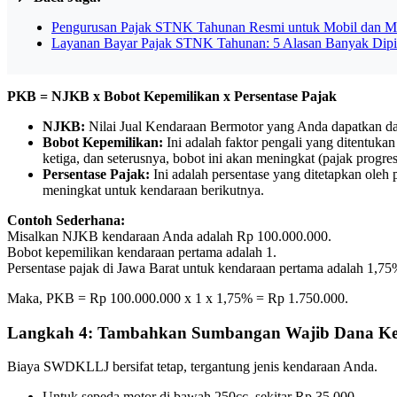
Pengurusan Pajak STNK Tahunan Resmi untuk Mobil dan Mot
Layanan Bayar Pajak STNK Tahunan: 5 Alasan Banyak Dipil
PKB = NJKB x Bobot Kepemilikan x Persentase Pajak
NJKB:
Nilai Jual Kendaraan Bermotor yang Anda dapatkan d
Bobot Kepemilikan:
Ini adalah faktor pengali yang ditentuk
ketiga, dan seterusnya, bobot ini akan meningkat (pajak progres
Persentase Pajak:
Ini adalah persentase yang ditetapkan oleh 
meningkat untuk kendaraan berikutnya.
Contoh Sederhana:
Misalkan NJKB kendaraan Anda adalah Rp 100.000.000.
Bobot kepemilikan kendaraan pertama adalah 1.
Persentase pajak di Jawa Barat untuk kendaraan pertama adalah 1,75
Maka, PKB = Rp 100.000.000 x 1 x 1,75% = Rp 1.750.000.
Langkah 4: Tambahkan Sumbangan Wajib Dana Kec
Biaya SWDKLLJ bersifat tetap, tergantung jenis kendaraan Anda.
Untuk sepeda motor di bawah 250cc, sekitar Rp 35.000.