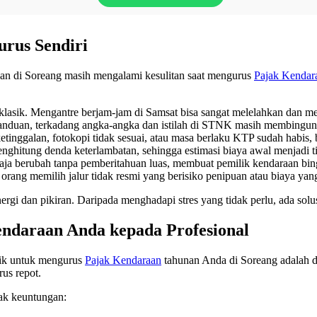
rus Sendiri
aan di Soreang masih mengalami kesulitan saat mengurus
Pajak Kendar
 klasik. Mengantre berjam-jam di Samsat bisa sangat melelahkan dan 
duan, terkadang angka-angka dan istilah di STNK masih membingungk
tinggalan, fotokopi tidak sesuai, atau masa berlaku KTP sudah habis,
ghitung denda keterlambatan, sehingga estimasi biaya awal menjadi ti
saja berubah tanpa pemberitahuan luas, membuat pemilik kendaraan bi
orang memilih jalur tidak resmi yang berisiko penipuan atau biaya yang
gi dan pikiran. Daripada menghadapi stres yang tidak perlu, ada solusi
endaraan Anda kepada Profesional
baik untuk mengurus
Pajak Kendaraan
tahunan Anda di Soreang adalah d
rus repot.
ak keuntungan: