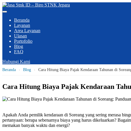
Beranda
Layanan
Area Layanan
Ulasan
Portofolio
Blog
FAQ
Hubungi Kami
Beranda
›
Blog
›
Cara Hitung Biaya Pajak Kendaraan Tahunan di Sorean
Cara Hitung Biaya Pajak Kendaraan Tahu
Apakah Anda pemilik kendaraan di Soreang yang sering merasa bing
pertanyaan: berapa sebenarnya biaya yang harus dikeluarkan? Baga
memakan banyak waktu dan energi?