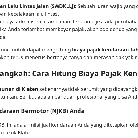
 Lalu Lintas Jalan (SWDKLLJ):
Sebuah iuran wajib yang d
 kecelakaan lalu lintas.
biaya administrasi tambahan, terutama jika ada perubaha
Jika Anda terlambat membayar pajak, akan ada denda yang
da.
kunci untuk dapat menghitung
biaya pajak kendaraan ta
an terus-menerus bertanya-tanya dan merasa tidak yakin
ngkah: Cara Hitung Biaya Pajak Ken
hunan di Klaten
sebenarnya tidak serumit yang dibayang
hkan. Berikut adalah panduan profesional yang bisa Anda 
endaraan Bermotor (NJKB) Anda
. Ini adalah nilai jual kendaraan Anda yang ditetapkan o
rmasuk Klaten.