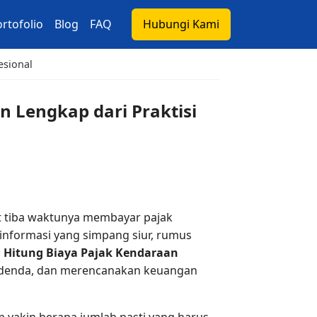
rtofolio
Blog
FAQ
Hubungi Kami
esional
n Lengkap dari Praktisi
t tiba waktunya membayar pajak
informasi yang simpang siur, rumus
 Hitung Biaya Pajak Kendaraan
i denda, dan merencanakan keuangan
m yakin berapa jumlah pasti yang harus