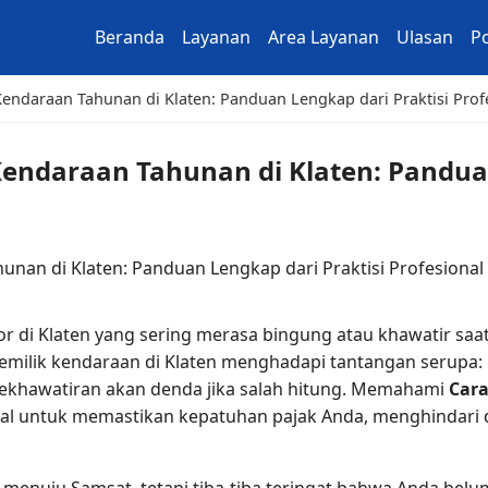
Beranda
Layanan
Area Layanan
Ulasan
Po
Kendaraan Tahunan di Klaten: Panduan Lengkap dari Praktisi Prof
Kendaraan Tahunan di Klaten: Pandua
 di Klaten yang sering merasa bingung atau khawatir saa
pemilik kendaraan di Klaten menghadapi tantangan serupa: 
kekhawatiran akan denda jika salah hitung. Memahami
Cara
ial untuk memastikan kepatuhan pajak Anda, menghindar
 menuju Samsat, tetapi tiba-tiba teringat bahwa Anda belu