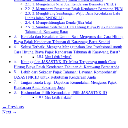
1. Mengetahui Nilai Jual Kendaraan Bermotor (NJKB)
2. Memahami Prosentase Pajak Kendaraan Bermotor (PKB)
3. Menghitung Sumbangan Wajib Dana Kecelakaan Lalu
Lintas Jalan (SWDKLLJ)
4. Memperhitungkan Denda (Jika Ada)
5. Simulasi Sederhana Cara Hitung Biaya Pajak Kendaraan
Tahunan di Karawang Barat
Kendala dan Kesalahan Umum Saat Mengurus dan Cara Hitung
Biaya Pajak Kendaraan Tahunan di Karawang Barat Sendiri
Solusi Terbaik: Mengapa Menggunakan Jasa Profesional untuk
Cara Hitung Biaya Pajak Kendaraan Tahunan di Karawang Barat?
Mau Lebih Praktis?
Keunggulan JASASTNK.ID: Mitra Terpercaya untuk Cara
Hitung Biaya Pajak Kendaraan Tahunan di Karawang Barat Anda
Lebih dari Sekadar Pajak Tahunan: Layanan Komprehensif
JASASTNK.ID untuk Kebutuhan Kendaraan Anda
Jangan Tunda Lagi! Dapatkan Kemudahan Mengurus Pajak
Kendaraan Anda Sekarang Juga
Kesimpulan: Pilih Kemudahan, Pilih JASASTNK.ID
Mau Lebih Praktis?
← Previous
Next →