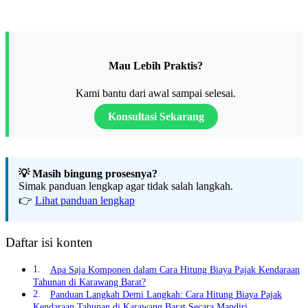
Mau Lebih Praktis?
Kami bantu dari awal sampai selesai.
Konsultasi Sekarang
💡 Masih bingung prosesnya?
Simak panduan lengkap agar tidak salah langkah.
👉
Lihat panduan lengkap
Daftar isi konten
Apa Saja Komponen dalam Cara Hitung Biaya Pajak Kendaraan
Tahunan di Karawang Barat?
Panduan Langkah Demi Langkah: Cara Hitung Biaya Pajak
Kendaraan Tahunan di Karawang Barat Secara Mandiri