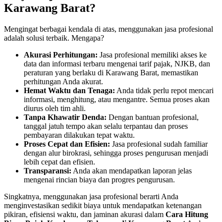
Karawang Barat?
Mengingat berbagai kendala di atas, menggunakan jasa profesional
adalah solusi terbaik. Mengapa?
Akurasi Perhitungan:
Jasa profesional memiliki akses ke
data dan informasi terbaru mengenai tarif pajak, NJKB, dan
peraturan yang berlaku di Karawang Barat, memastikan
perhitungan Anda akurat.
Hemat Waktu dan Tenaga:
Anda tidak perlu repot mencari
informasi, menghitung, atau mengantre. Semua proses akan
diurus oleh tim ahli.
Tanpa Khawatir Denda:
Dengan bantuan profesional,
tanggal jatuh tempo akan selalu terpantau dan proses
pembayaran dilakukan tepat waktu.
Proses Cepat dan Efisien:
Jasa profesional sudah familiar
dengan alur birokrasi, sehingga proses pengurusan menjadi
lebih cepat dan efisien.
Transparansi:
Anda akan mendapatkan laporan jelas
mengenai rincian biaya dan progres pengurusan.
Singkatnya, menggunakan jasa profesional berarti Anda
menginvestasikan sedikit biaya untuk mendapatkan ketenangan
pikiran, efisiensi waktu, dan jaminan akurasi dalam
Cara Hitung