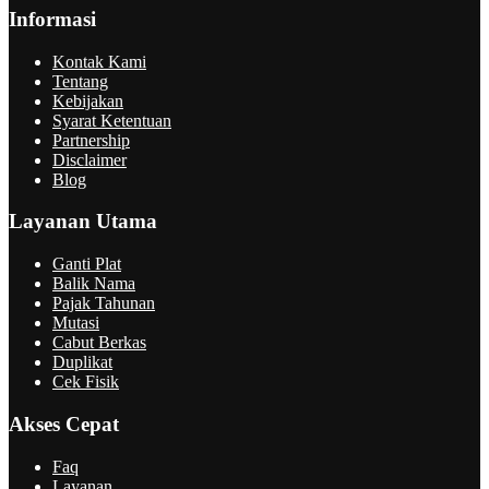
Informasi
Kontak Kami
Tentang
Kebijakan
Syarat Ketentuan
Partnership
Disclaimer
Blog
Layanan Utama
Ganti Plat
Balik Nama
Pajak Tahunan
Mutasi
Cabut Berkas
Duplikat
Cek Fisik
Akses Cepat
Faq
Layanan