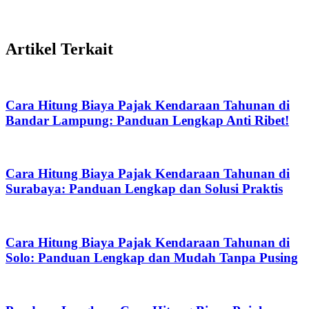
Artikel Terkait
Cara Hitung Biaya Pajak Kendaraan Tahunan di
Bandar Lampung: Panduan Lengkap Anti Ribet!
Cara Hitung Biaya Pajak Kendaraan Tahunan di
Surabaya: Panduan Lengkap dan Solusi Praktis
Cara Hitung Biaya Pajak Kendaraan Tahunan di
Solo: Panduan Lengkap dan Mudah Tanpa Pusing