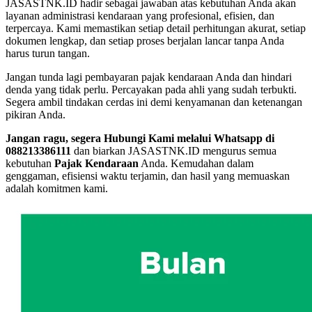
JASASTNK.ID hadir sebagai jawaban atas kebutuhan Anda akan
layanan administrasi kendaraan yang profesional, efisien, dan
terpercaya. Kami memastikan setiap detail perhitungan akurat, setiap
dokumen lengkap, dan setiap proses berjalan lancar tanpa Anda
harus turun tangan.
Jangan tunda lagi pembayaran pajak kendaraan Anda dan hindari
denda yang tidak perlu. Percayakan pada ahli yang sudah terbukti.
Segera ambil tindakan cerdas ini demi kenyamanan dan ketenangan
pikiran Anda.
Jangan ragu, segera Hubungi Kami melalui Whatsapp di
088213386111
dan biarkan JASASTNK.ID mengurus semua
kebutuhan
Pajak Kendaraan
Anda. Kemudahan dalam
genggaman, efisiensi waktu terjamin, dan hasil yang memuaskan
adalah komitmen kami.