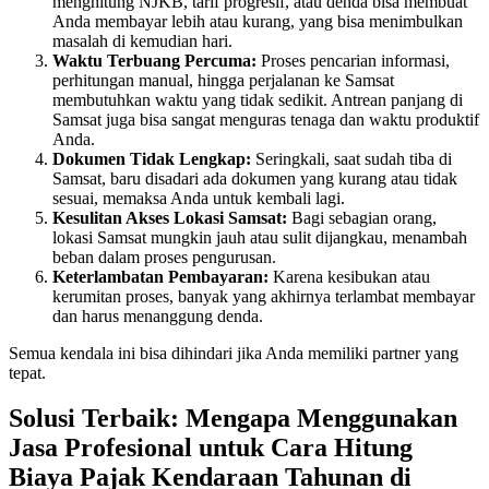
menghitung NJKB, tarif progresif, atau denda bisa membuat
Anda membayar lebih atau kurang, yang bisa menimbulkan
masalah di kemudian hari.
Waktu Terbuang Percuma:
Proses pencarian informasi,
perhitungan manual, hingga perjalanan ke Samsat
membutuhkan waktu yang tidak sedikit. Antrean panjang di
Samsat juga bisa sangat menguras tenaga dan waktu produktif
Anda.
Dokumen Tidak Lengkap:
Seringkali, saat sudah tiba di
Samsat, baru disadari ada dokumen yang kurang atau tidak
sesuai, memaksa Anda untuk kembali lagi.
Kesulitan Akses Lokasi Samsat:
Bagi sebagian orang,
lokasi Samsat mungkin jauh atau sulit dijangkau, menambah
beban dalam proses pengurusan.
Keterlambatan Pembayaran:
Karena kesibukan atau
kerumitan proses, banyak yang akhirnya terlambat membayar
dan harus menanggung denda.
Semua kendala ini bisa dihindari jika Anda memiliki partner yang
tepat.
Solusi Terbaik: Mengapa Menggunakan
Jasa Profesional untuk Cara Hitung
Biaya Pajak Kendaraan Tahunan di