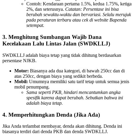
Contoh: Kendaraan pertama 1.5%, kedua 1.75%, ketiga
2%, dan seterusnya.
Catatan: Persentase ini bisa
berubah sewaktu-waktu dan bervariasi. Selalu merujuk
pada peraturan terbaru atau cek di website Bapenda
setempat.
3. Menghitung Sumbangan Wajib Dana
Kecelakaan Lalu Lintas Jalan (SWDKLLJ)
SWDKLLJ adalah biaya tetap yang tidak dihitung berdasarkan
persentase NJKB.
Motor:
Biasanya ada dua kategori, di bawah 250cc dan di
atas 250cc, dengan biaya yang sedikit berbeda.
Mobil:
Umumnya memiliki satu tarif tetap untuk semua jenis
mobil penumpang.
Sama seperti PKB, hindari mencantumkan angka
spesifik karena dapat berubah. Sebutkan bahwa ini
adalah biaya tetap.
4. Memperhitungkan Denda (Jika Ada)
Jika Anda terlambat membayar, denda akan dihitung. Denda ini
biasanya terdiri dari denda PKB dan denda SWDKLLJ.