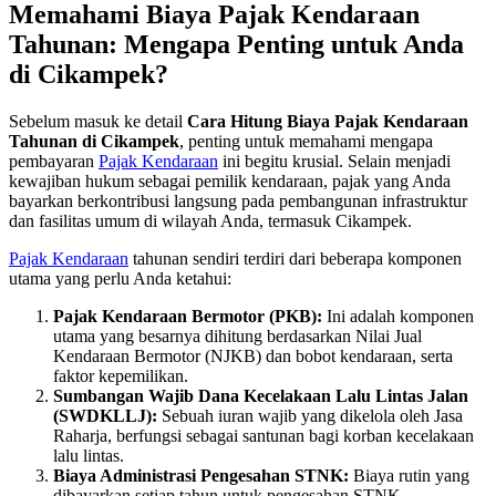
Memahami Biaya Pajak Kendaraan
Tahunan: Mengapa Penting untuk Anda
di Cikampek?
Sebelum masuk ke detail
Cara Hitung Biaya Pajak Kendaraan
Tahunan di Cikampek
, penting untuk memahami mengapa
pembayaran
Pajak Kendaraan
ini begitu krusial. Selain menjadi
kewajiban hukum sebagai pemilik kendaraan, pajak yang Anda
bayarkan berkontribusi langsung pada pembangunan infrastruktur
dan fasilitas umum di wilayah Anda, termasuk Cikampek.
Pajak Kendaraan
tahunan sendiri terdiri dari beberapa komponen
utama yang perlu Anda ketahui:
Pajak Kendaraan Bermotor (PKB):
Ini adalah komponen
utama yang besarnya dihitung berdasarkan Nilai Jual
Kendaraan Bermotor (NJKB) dan bobot kendaraan, serta
faktor kepemilikan.
Sumbangan Wajib Dana Kecelakaan Lalu Lintas Jalan
(SWDKLLJ):
Sebuah iuran wajib yang dikelola oleh Jasa
Raharja, berfungsi sebagai santunan bagi korban kecelakaan
lalu lintas.
Biaya Administrasi Pengesahan STNK:
Biaya rutin yang
dibayarkan setiap tahun untuk pengesahan STNK.