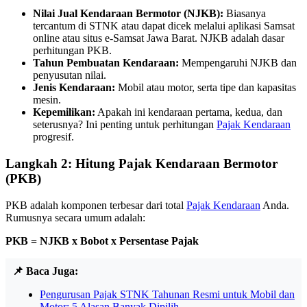
Nilai Jual Kendaraan Bermotor (NJKB):
Biasanya
tercantum di STNK atau dapat dicek melalui aplikasi Samsat
online atau situs e-Samsat Jawa Barat. NJKB adalah dasar
perhitungan PKB.
Tahun Pembuatan Kendaraan:
Mempengaruhi NJKB dan
penyusutan nilai.
Jenis Kendaraan:
Mobil atau motor, serta tipe dan kapasitas
mesin.
Kepemilikan:
Apakah ini kendaraan pertama, kedua, dan
seterusnya? Ini penting untuk perhitungan
Pajak Kendaraan
progresif.
Langkah 2: Hitung Pajak Kendaraan Bermotor
(PKB)
PKB adalah komponen terbesar dari total
Pajak Kendaraan
Anda.
Rumusnya secara umum adalah:
PKB = NJKB x Bobot x Persentase Pajak
📌 Baca Juga:
Pengurusan Pajak STNK Tahunan Resmi untuk Mobil dan
Motor: 5 Alasan Banyak Dipilih