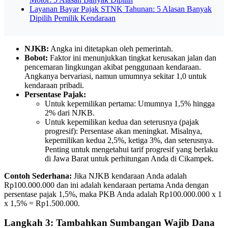
Layanan Bayar Pajak STNK Tahunan: 5 Alasan Banyak
Dipilih Pemilik Kendaraan
NJKB:
Angka ini ditetapkan oleh pemerintah.
Bobot:
Faktor ini menunjukkan tingkat kerusakan jalan dan
pencemaran lingkungan akibat penggunaan kendaraan.
Angkanya bervariasi, namun umumnya sekitar 1,0 untuk
kendaraan pribadi.
Persentase Pajak:
Untuk kepemilikan pertama: Umumnya 1,5% hingga
2% dari NJKB.
Untuk kepemilikan kedua dan seterusnya (pajak
progresif): Persentase akan meningkat. Misalnya,
kepemilikan kedua 2,5%, ketiga 3%, dan seterusnya.
Penting untuk mengetahui tarif progresif yang berlaku
di Jawa Barat untuk perhitungan Anda di Cikampek.
Contoh Sederhana:
Jika NJKB kendaraan Anda adalah
Rp100.000.000 dan ini adalah kendaraan pertama Anda dengan
persentase pajak 1,5%, maka PKB Anda adalah Rp100.000.000 x 1
x 1,5% = Rp1.500.000.
Langkah 3: Tambahkan Sumbangan Wajib Dana