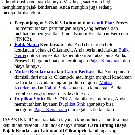
administrasi kendaraan lainnya. Misalnya, saat Anda ingin
menghitung pajak kendaraan, Anda mungkin juga sedang
mempertimbangkan:
Perpanjangan STNK 5 Tahunan dan
Ganti Plat
:
Proses
ini membutuhkan perhitungan biaya yang berbeda dan
melibatkan penggantian Tanda Nomor Kendaraan Bermotor
(TNKB).
Balik Nama
Kendaraan:
Jika Anda baru membeli
kendaraan bekas di Cikampek, Anda perlu melakukan
Balik
Nama
untuk memastikan kepemilikan sah atas nama Anda.
Proses ini juga melibatkan perhitungan
Pajak Kendaraan
dan
biaya lainnya.
Mutasi Kendaraan
atau
Cabut Berkas
:
Jika Anda pindah
domisili dari atau ke Cikampek, atau ingin menjual kendaraan
ke luar kota, Anda mungkin perlu mengurus
Mutasi
Kendaraan
dan
Cabut Berkas
agar data kendaraan Anda
terdaftar dengan benar di wilayah baru.
Duplikat Stnk
:
Jika STNK Anda hilang atau rusak, Anda
membutuhkan layanan
Duplikat Stnk
agar tetap bisa
mengurus
Pajak Kendaraan
dan legalitas berkendara.
JASASTNK.ID menyediakan layanan komprehensif untuk semua
kebutuhan tersebut. Jadi, tidak hanya urusan
Cara Hitung Biaya
Pajak Kendaraan Tahunan di Cikampek
, kami juga siap