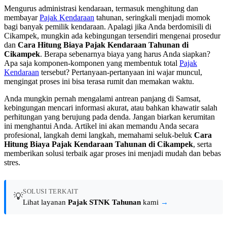
Mengurus administrasi kendaraan, termasuk menghitung dan
membayar
Pajak Kendaraan
tahunan, seringkali menjadi momok
bagi banyak pemilik kendaraan. Apalagi jika Anda berdomisili di
Cikampek, mungkin ada kebingungan tersendiri mengenai prosedur
dan
Cara Hitung Biaya Pajak Kendaraan Tahunan di
Cikampek
. Berapa sebenarnya biaya yang harus Anda siapkan?
Apa saja komponen-komponen yang membentuk total
Pajak
Kendaraan
tersebut? Pertanyaan-pertanyaan ini wajar muncul,
mengingat proses ini bisa terasa rumit dan memakan waktu.
Anda mungkin pernah mengalami antrean panjang di Samsat,
kebingungan mencari informasi akurat, atau bahkan khawatir salah
perhitungan yang berujung pada denda. Jangan biarkan kerumitan
ini menghantui Anda. Artikel ini akan memandu Anda secara
profesional, langkah demi langkah, memahami seluk-beluk
Cara
Hitung Biaya Pajak Kendaraan Tahunan di Cikampek
, serta
memberikan solusi terbaik agar proses ini menjadi mudah dan bebas
stres.
SOLUSI TERKAIT
💡
Lihat layanan
Pajak STNK Tahunan
kami
→