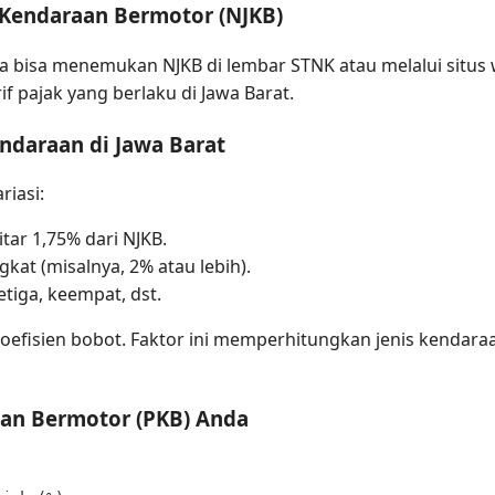
al Kendaraan Bermotor (NJKB)
a bisa menemukan NJKB di lembar STNK atau melalui situs w
if pajak yang berlaku di Jawa Barat.
endaraan di Jawa Barat
riasi:
ar 1,75% dari NJKB.
kat (misalnya, 2% atau lebih).
tiga, keempat, dst.
efisien bobot. Faktor ini memperhitungkan jenis kendaraan
aan Bermotor (PKB) Anda