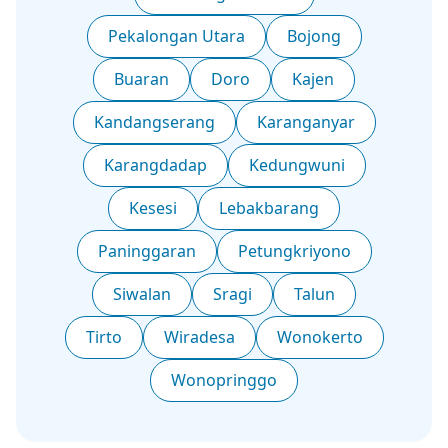
Pekalongan Utara
Bojong
Buaran
Doro
Kajen
Kandangserang
Karanganyar
Karangdadap
Kedungwuni
Kesesi
Lebakbarang
Paninggaran
Petungkriyono
Siwalan
Sragi
Talun
Tirto
Wiradesa
Wonokerto
Wonopringgo