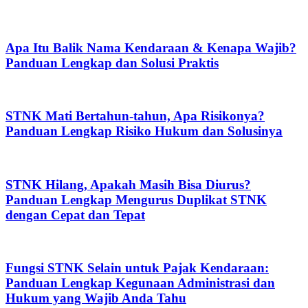
Apa Itu Balik Nama Kendaraan & Kenapa Wajib?
Panduan Lengkap dan Solusi Praktis
STNK Mati Bertahun-tahun, Apa Risikonya?
Panduan Lengkap Risiko Hukum dan Solusinya
STNK Hilang, Apakah Masih Bisa Diurus?
Panduan Lengkap Mengurus Duplikat STNK
dengan Cepat dan Tepat
Fungsi STNK Selain untuk Pajak Kendaraan:
Panduan Lengkap Kegunaan Administrasi dan
Hukum yang Wajib Anda Tahu