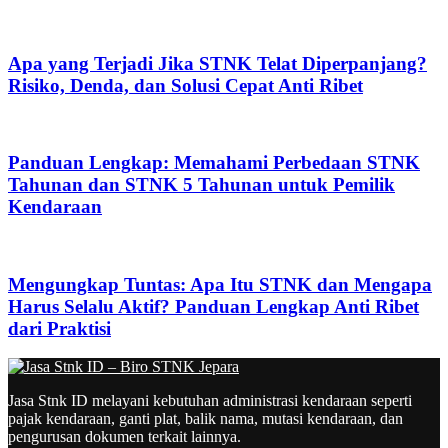
Apa yang Terjadi Jika STNK Telat Diperpanjang?
Risiko, Denda, dan Solusi Cepat Anti Ribet
Panduan Lengkap: Memahami Perbedaan STNK
Tahunan dan STNK 5 Tahunan untuk Pemilik
Kendaraan
Mengungkap Tuntas: Apa Itu STNK dan Mengapa
Harus Selalu Aktif? Panduan Lengkap Anti Ribet
dari Praktisi
Jasa Stnk ID melayani kebutuhan administrasi kendaraan seperti
pajak kendaraan, ganti plat, balik nama, mutasi kendaraan, dan
pengurusan dokumen terkait lainnya.