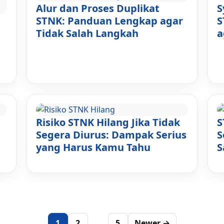
Alur dan Proses Duplikat
S
STNK: Panduan Lengkap agar
S
Tidak Salah Langkah
a
Risiko STNK Hilang Jika Tidak
S
Segera Diurus: Dampak Serius
S
yang Harus Kamu Tahu
S
Paginasi
1
2
…
5
Newer →