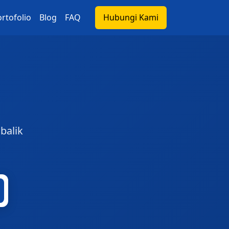
rtofolio
Blog
FAQ
Hubungi Kami
balik