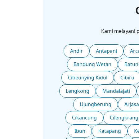
Kami melayani 
Andir
Antapani
Arc
Bandung Wetan
Batun
Cibeunying Kidul
Cibiru
Lengkong
Mandalajati
Ujungberung
Arjasa
Cikancung
Cilengkrang
Ibun
Katapang
Ke