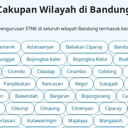
Cakupan Wilayah di Bandun
pengurusan STNK di seluruh wilayah Bandung termasuk kec
amanik
Astanaanyar
Babakan Ciparay
Bandu
unggal
Bojongloa Kaler
Bojongloa Kidul
Bua
Cicendo
Cidadap
Cinambo
Coblong
Panyileukan
Rancasari
Regol
Sukajadi
ri
Baleendah
Banjaran
Bojongsoang
Ca
Cileunyi
Cimaung
Cimenyan
Ciparay
rtasari
Kutawaringin
Majalaya
Margaasih