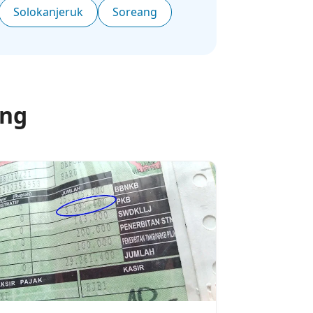
Solokanjeruk
Soreang
ung