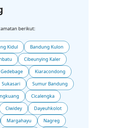
g
amatan berikut:
ng Kidul
Bandung Kulon
hbatu
Cibeunying Kaler
Gedebage
Kiaracondong
Sukasari
Sumur Bandung
ngkuang
Cicalengka
Ciwidey
Dayeuhkolot
Margahayu
Nagreg